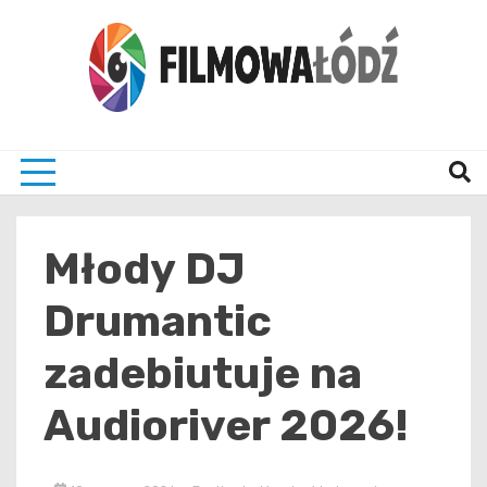
Skip
to
content
wszystko co związane z filmami i Łodzia
filmo
Młody DJ
Drumantic
zadebiutuje na
Audioriver 2026!