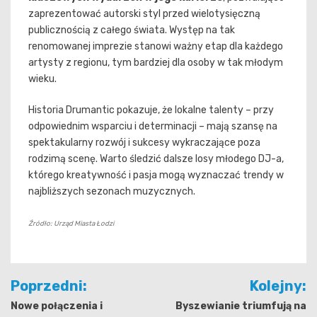
zaprezentować autorski styl przed wielotysięczną
publicznością z całego świata. Występ na tak
renomowanej imprezie stanowi ważny etap dla każdego
artysty z regionu, tym bardziej dla osoby w tak młodym
wieku.
Historia Drumantic pokazuje, że lokalne talenty – przy
odpowiednim wsparciu i determinacji – mają szansę na
spektakularny rozwój i sukcesy wykraczające poza
rodzimą scenę. Warto śledzić dalsze losy młodego DJ-a,
którego kreatywność i pasja mogą wyznaczać trendy w
najbliższych sezonach muzycznych.
Źródło: Urząd Miasta Łodzi
Nawigacja
Poprzedni:
Kolejny:
wpisu
Nowe połączenia i
Byszewianie triumfują na