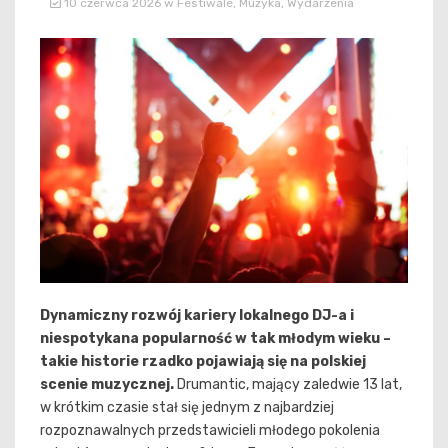
10 czerwca 2026
w
Festiwale
,
Muzyka
,
Wydarzenia
Dynamiczny rozwój kariery lokalnego DJ-a i
niespotykana popularność w tak młodym wieku –
takie historie rzadko pojawiają się na polskiej
scenie muzycznej.
Drumantic, mający zaledwie 13 lat,
w krótkim czasie stał się jednym z najbardziej
rozpoznawalnych przedstawicieli młodego pokolenia