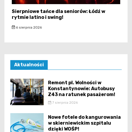
Sierpniowe tańce dla seniorów: Łódź w
rytmie latino i swing!
6 sierpnia 2026
Aktualności
Remont pl. Wolności w
Konstantynowie: Autobusy
Z43 na ratunek pasażerom!
7 sierpnia 2026
Nowe fotele do kangurowania
w skierniewickim szpitalu
dzięki WOŚP!