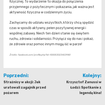
fizycznej. To wydarzenie to okazja do połączenia
przyjemnego z pożytecznym i pokazania, jak ważna jest
aktywność fizyczna w codziennym życiu.
Zachęcamy do udziału wszystkich, którzy chcą spędzić
czas w sposób aktywny, pełen pozytywnej energii i
wspólnej zabawy. Niech ten dzień stanie się świętem
ruchu, zdrowia i solidarności. Przyłącz się do nas i pokaż,
że zdrowie oraz pomoc innym mogą iść w parze!
Źródło: facebook.com/profile.php?id=100053023453980
Nawigacja
Poprzedni:
Kolejny:
wpisu
Strażnicy w akcji: Jak
Krzysztof Zanussi w
uratowali zagajnik przed
Łodzi: Spotkanie z
pożarem
legendą kina!