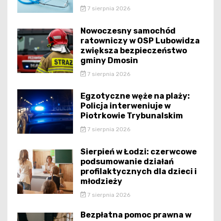
7 sierpnia 2026
Nowoczesny samochód
ratowniczy w OSP Lubowidza
zwiększa bezpieczeństwo
gminy Dmosin
7 sierpnia 2026
Egzotyczne węże na plaży:
Policja interweniuje w
Piotrkowie Trybunalskim
7 sierpnia 2026
Sierpień w Łodzi: czerwcowe
podsumowanie działań
profilaktycznych dla dzieci i
młodzieży
7 sierpnia 2026
Bezpłatna pomoc prawna w