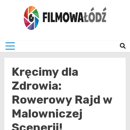
Skip
to
content
wszystko co związane z filmami i Łodzia
filmo
Kręcimy dla
Zdrowia:
Rowerowy Rajd w
Malowniczej
Scenerii!