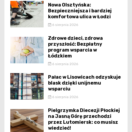
Nowa Olsztyńska:
Bezpieczniejsza i bardziej
komfortowa ulica w Łodzi
6 sierpnia 2026
Zdrowe dzieci, zdrowa
przyszłość: Bezpłatny
program wsparcia w
Łódzkiem
6 sierpnia 2026
Pałac w Lisowicach odzyskuje
blask dzięki unijnemu
wsparciu
6 sierpnia 2026
Pielgrzymka Diecezji Płockiej
na Jasną Górę przechodzi
przez Lutomiersk: co musisz
wiedzieć!