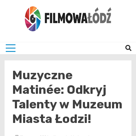
Skip
to
content
wszystko co związane z filmami i Łodzia
filmo
Muzyczne
Matinée: Odkryj
Talenty w Muzeum
Miasta Łodzi!