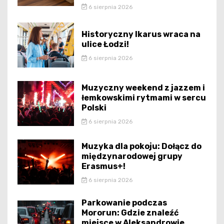
6 sierpnia 2026
Historyczny Ikarus wraca na
ulice Łodzi!
6 sierpnia 2026
Muzyczny weekend z jazzem i
łemkowskimi rytmami w sercu
Polski
6 sierpnia 2026
Muzyka dla pokoju: Dołącz do
międzynarodowej grupy
Erasmus+!
6 sierpnia 2026
Parkowanie podczas
Mororun: Gdzie znaleźć
miejsce w Aleksandrowie