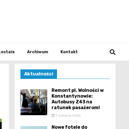
walodz
zostałe
Archiwum
Kontakt
Aktualności
Remont pl. Wolności w
Konstantynowie:
Autobusy Z43 na
ratunek pasażerom!
7 sierpnia 2026
Nowe fotele do