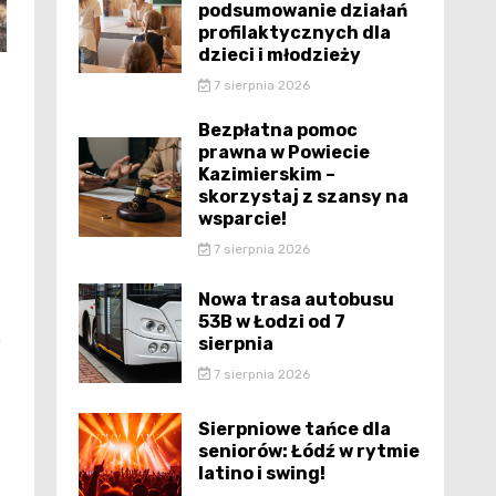
podsumowanie działań
profilaktycznych dla
dzieci i młodzieży
7 sierpnia 2026
Bezpłatna pomoc
prawna w Powiecie
Kazimierskim –
skorzystaj z szansy na
wsparcie!
7 sierpnia 2026
Nowa trasa autobusu
53B w Łodzi od 7
a
sierpnia
7 sierpnia 2026
Sierpniowe tańce dla
seniorów: Łódź w rytmie
latino i swing!