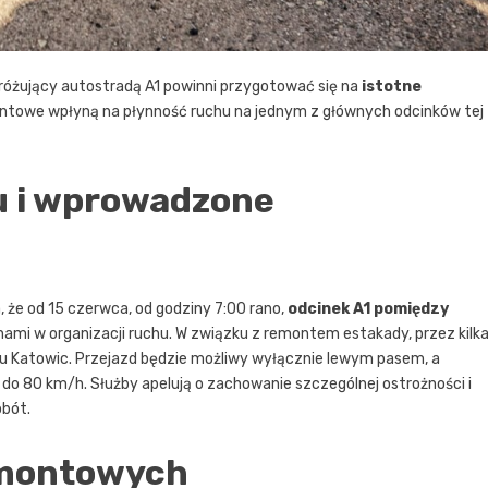
dróżujący autostradą A1 powinni przygotować się na
istotne
ntowe wpłyną na płynność ruchu na jednym z głównych odcinków tej
u i wprowadzone
 że od 15 czerwca, od godziny 7:00 rano,
odcinek A1 pomiędzy
ami w organizacji ruchu. W związku z remontem estakady, przez kilk
ku Katowic. Przejazd będzie możliwy wyłącznie lewym pasem, a
o 80 km/h. Służby apelują o zachowanie szczególnej ostrożności i
obót.
remontowych