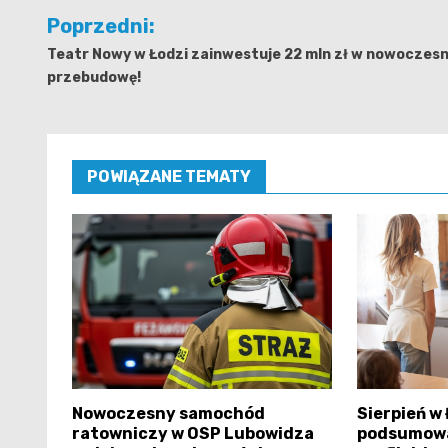
Nawigacja
Poprzedni:
wpisu
Teatr Nowy w Łodzi zainwestuje 22 mln zł w nowoczes
przebudowę!
POWIĄZANE TEMATY
Nowoczesny samochód
Sierpień w
ratowniczy w OSP Lubowidza
podsumowa