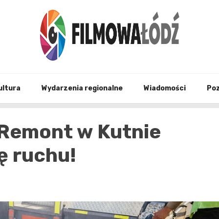
wszystko co związane z filmami i Łodzia
filmo
ultura
Wydarzenia regionalne
Wiadomości
Po
 Remont w Kutnie
ę ruchu!