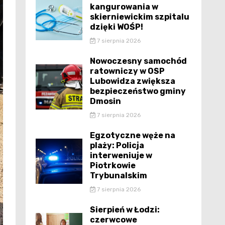
kangurowania w
skierniewickim szpitalu
dzięki WOŚP!
7 sierpnia 2026
Nowoczesny samochód
ratowniczy w OSP
Lubowidza zwiększa
bezpieczeństwo gminy
Dmosin
7 sierpnia 2026
Egzotyczne węże na
plaży: Policja
interweniuje w
Piotrkowie
Trybunalskim
7 sierpnia 2026
Sierpień w Łodzi:
czerwcowe