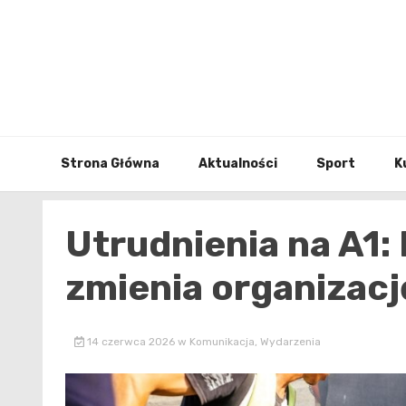
Skip
to
content
Strona Główna
Aktualności
Sport
K
Utrudnienia na A1:
zmienia organizacj
14 czerwca 2026
w
Komunikacja
,
Wydarzenia