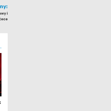
jny:
awy i
tece
: