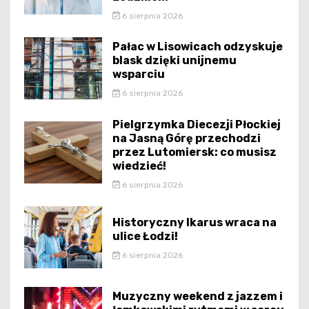
6 sierpnia 2026
Pałac w Lisowicach odzyskuje
blask dzięki unijnemu
wsparciu
6 sierpnia 2026
Pielgrzymka Diecezji Płockiej
na Jasną Górę przechodzi
przez Lutomiersk: co musisz
wiedzieć!
6 sierpnia 2026
Historyczny Ikarus wraca na
ulice Łodzi!
6 sierpnia 2026
Muzyczny weekend z jazzem i