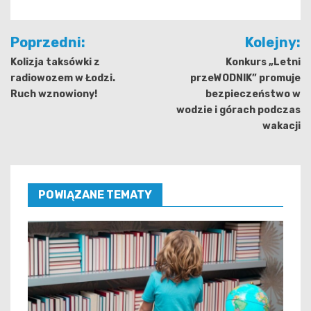
Nawigacja
Poprzedni:
Kolejny:
wpisu
Kolizja taksówki z
Konkurs „Letni
radiowozem w Łodzi.
przeWODNIK” promuje
Ruch wznowiony!
bezpieczeństwo w
wodzie i górach podczas
wakacji
POWIĄZANE TEMATY