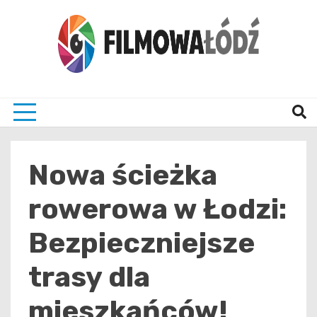
Skip
to
content
wszystko co związane z filmami i Łodzia
filmo
Nowa ścieżka
rowerowa w Łodzi:
Bezpieczniejsze
trasy dla
mieszkańców!