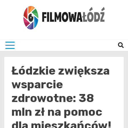
Skip
to
content
wszystko co związane z filmami i Łodzia
filmo
Łódzkie zwiększa
wsparcie
zdrowotne: 38
mln zł na pomoc
dla mieszkańców!