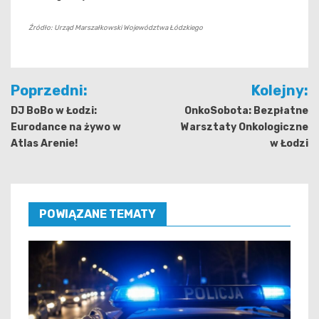
Źródło: Urząd Marszałkowski Województwa Łódzkiego
Nawigacja
Poprzedni:
Kolejny:
wpisu
DJ BoBo w Łodzi:
OnkoSobota: Bezpłatne
Eurodance na żywo w
Warsztaty Onkologiczne
Atlas Arenie!
w Łodzi
POWIĄZANE TEMATY