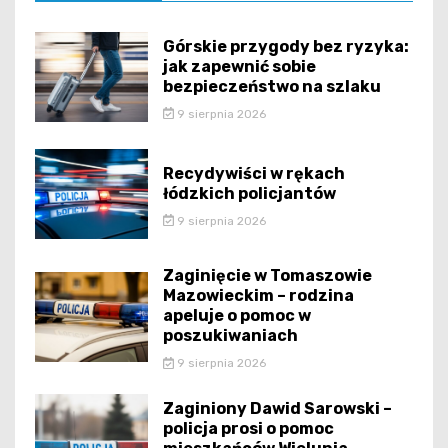
Górskie przygody bez ryzyka:
jak zapewnić sobie
bezpieczeństwo na szlaku
9 sierpnia 2026
Recydywiści w rękach
łódzkich policjantów
9 sierpnia 2026
Zaginięcie w Tomaszowie
Mazowieckim – rodzina
apeluje o pomoc w
poszukiwaniach
9 sierpnia 2026
Zaginiony Dawid Sarowski –
policja prosi o pomoc