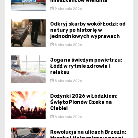
mieszkańców Wielunia
9 sierpnia 2026
Odkryj skarby wokół Łodzi: od
natury po historię w
jednodniowych wyprawach
8 sierpnia 2026
Joga na świeżym powietrzu:
Łódź w rytmie zdrowia i
relaksu
8 sierpnia 2026
Dożynki 2026 w Łódzkiem:
Święto Plonów Czeka na
Ciebie!
8 sierpnia 2026
Rewolucja na ulicach Brzezin: