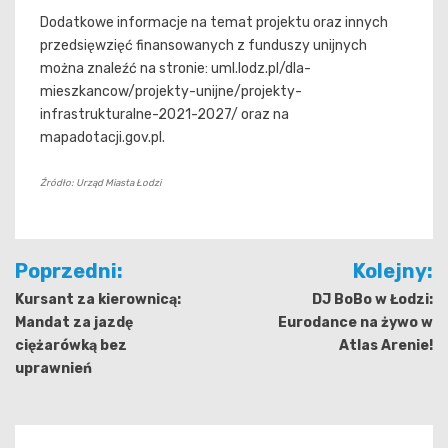
Dodatkowe informacje na temat projektu oraz innych
przedsięwzięć finansowanych z funduszy unijnych
można znaleźć na stronie: uml.lodz.pl/dla-
mieszkancow/projekty-unijne/projekty-
infrastrukturalne-2021-2027/ oraz na
mapadotacji.gov.pl.
Źródło: Urząd Miasta Łodzi
Nawigacja
Poprzedni:
Kolejny:
wpisu
Kursant za kierownicą:
DJ BoBo w Łodzi:
Mandat za jazdę
Eurodance na żywo w
ciężarówką bez
Atlas Arenie!
uprawnień