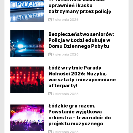
uprawnień i kasku
zatrzymany przez policję
7 sierpnia 2026
Bezpieczeństwo seniorów:
Policja w Łodzi edukuje w
Domu Dziennego Pobytu
7 sierpnia 2026
Łódź w rytmie Parady
Wolności 2026: Muzyka,
warsztaty i niezapomniane
afterparty!
7 sierpnia 2026
Łódzkie gra razem.
Powstanie wyjątkowa
orkiestra – trwa nabór do
projektu muzycznego
7 sierpnia 2026