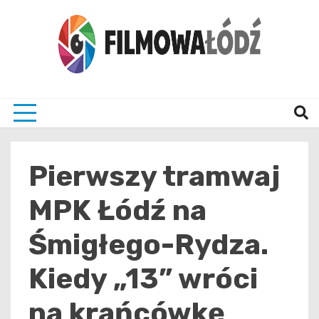
Skip
to
content
wszystko co związane z filmami i Łodzia
filmo
Pierwszy tramwaj
MPK Łódź na
Śmigłego-Rydza.
Kiedy „13” wróci
na krańcówkę