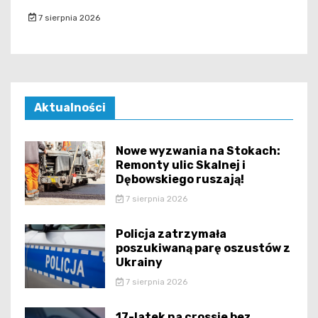
7 sierpnia 2026
Aktualności
Nowe wyzwania na Stokach:
Remonty ulic Skalnej i
Dębowskiego ruszają!
7 sierpnia 2026
Policja zatrzymała
poszukiwaną parę oszustów z
Ukrainy
7 sierpnia 2026
17-latek na crossie bez