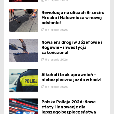
8 sierpnia 2026
Rewolucja na ulicach Brzezin:
Mrocka i Malownicza w nowej
odsłonie!
8 sierpnia 2026
Nowa era drogi w Józefowie i
Rogowie – inwestycja
zakończona!
8 sierpnia 2026
Alkohol i brak uprawnień –
niebezpieczna jazda w Łodzi
8 sierpnia 2026
Polska Policja 2026: Nowe
etaty i innowacje dla
lepszego bezpieczeństwa