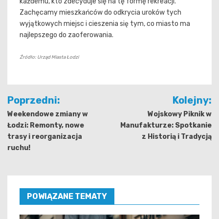
każdemu, kto zdecyduje się na tę formę rekreacji.
Zachęcamy mieszkańców do odkrycia uroków tych
wyjątkowych miejsc i cieszenia się tym, co miasto ma
najlepszego do zaoferowania.
Źródło: Urząd Miasta Łodzi
Nawigacja
Poprzedni:
Kolejny:
wpisu
Weekendowe zmiany w
Wojskowy Piknik w
Łodzi: Remonty, nowe
Manufakturze: Spotkanie
trasy i reorganizacja
z Historią i Tradycją
ruchu!
POWIĄZANE TEMATY