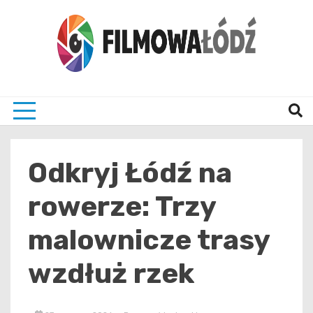
Skip
to
content
wszystko co związane z filmami i Łodzia
filmo
Odkryj Łódź na
rowerze: Trzy
malownicze trasy
wzdłuż rzek