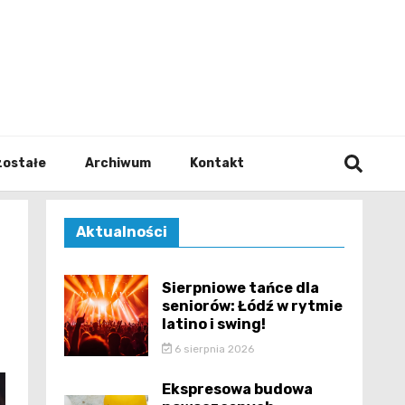
walodz
zostałe
Archiwum
Kontakt
Aktualności
Sierpniowe tańce dla
seniorów: Łódź w rytmie
latino i swing!
6 sierpnia 2026
Ekspresowa budowa