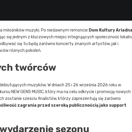
dla miłośników muzyki. Po niedawnym remoncie
Dom Kultury Ariadn
jąc się jednym z kluczowych miejsc integrujących społeczność lokaln
dbywać się tu będą zarówno koncerty znanych artystów, jak i
ńców różnych pokoleń.
nych twórców
 debiutujących muzyków. W dniach 25 i 26 września 2026 roku w
onkursu NEW GENS MUSIC, który ma na celu odkrycie i promocję nowych
ch zostanie sześciu finalistów, którzy zaprezentują się zarówno
liwość zagrania przed szeroką publicznością jako support
 wydarzenie sezonu