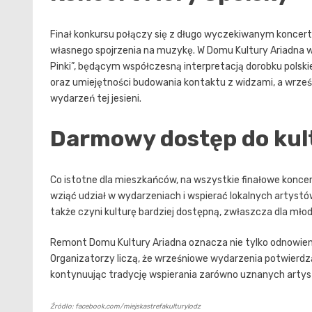
Finał konkursu połączy się z długo wyczekiwanym koncert
własnego spojrzenia na muzykę. W Domu Kultury Ariadna wy
Pinki”, będącym współczesną interpretacją dorobku polskiej
oraz umiejętności budowania kontaktu z widzami, a wrześ
wydarzeń tej jesieni.
Darmowy dostęp do kul
Co istotne dla mieszkańców, na wszystkie finałowe konce
wziąć udział w wydarzeniach i wspierać lokalnych artystów
także czyni kulturę bardziej dostępną, zwłaszcza dla mło
Remont Domu Kultury Ariadna oznacza nie tylko odnowienie 
Organizatorzy liczą, że wrześniowe wydarzenia potwierd
kontynuując tradycję wspierania zarówno uznanych artystó
Źródło: facebook.com/miejskastrefakulturylodz