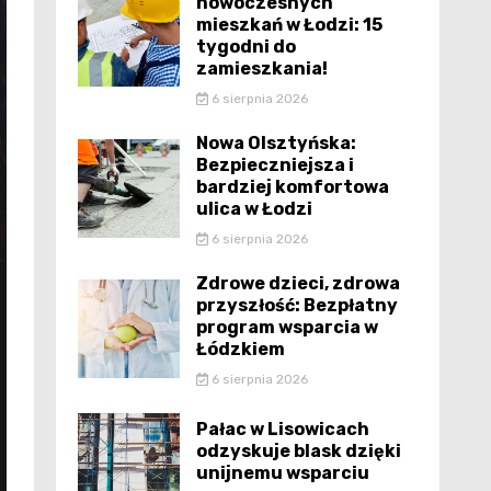
nowoczesnych
mieszkań w Łodzi: 15
tygodni do
zamieszkania!
6 sierpnia 2026
Nowa Olsztyńska:
Bezpieczniejsza i
bardziej komfortowa
ulica w Łodzi
6 sierpnia 2026
Zdrowe dzieci, zdrowa
przyszłość: Bezpłatny
program wsparcia w
Łódzkiem
6 sierpnia 2026
Pałac w Lisowicach
odzyskuje blask dzięki
unijnemu wsparciu