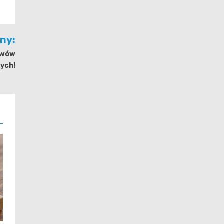
jny:
tawów
ych!