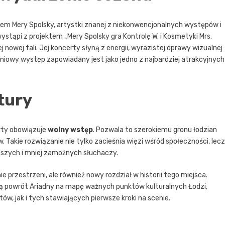
em Mery Spolsky, artystki znanej z niekonwencjonalnych występów i
stąpi z projektem „Mery Spolsky gra Kontrolę W. i Kosmetyki Mrs.
 nowej fali. Jej koncerty słyną z energii, wyrazistej oprawy wizualnej
niowy występ zapowiadany jest jako jedno z najbardziej atrakcyjnych
tury
rty obowiązuje
wolny wstęp
. Pozwala to szerokiemu gronu łodzian
. Takie rozwiązanie nie tylko zacieśnia więzi wśród społeczności, lecz
dszych i mniej zamożnych słuchaczy.
przestrzeni, ale również nowy rozdział w historii tego miejsca.
zą powrót Ariadny na mapę ważnych punktów kulturalnych Łodzi,
w, jak i tych stawiających pierwsze kroki na scenie.