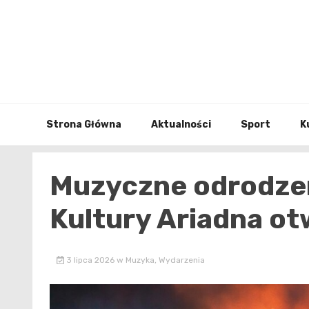
Skip
to
content
Strona Główna
Aktualności
Sport
K
Muzyczne odrodzen
Kultury Ariadna o
3 lipca 2026
w
Muzyka
,
Wydarzenia