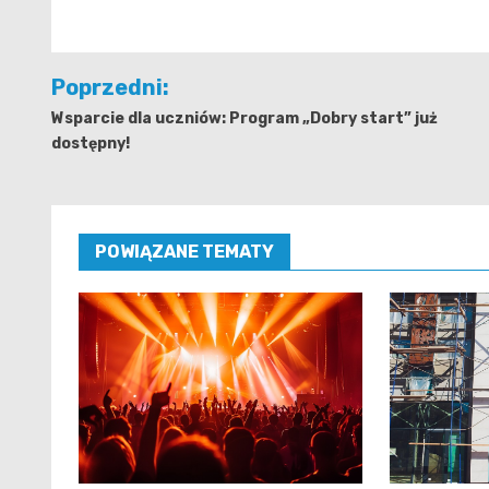
Nawigacja
Poprzedni:
wpisu
Wsparcie dla uczniów: Program „Dobry start” już
dostępny!
POWIĄZANE TEMATY