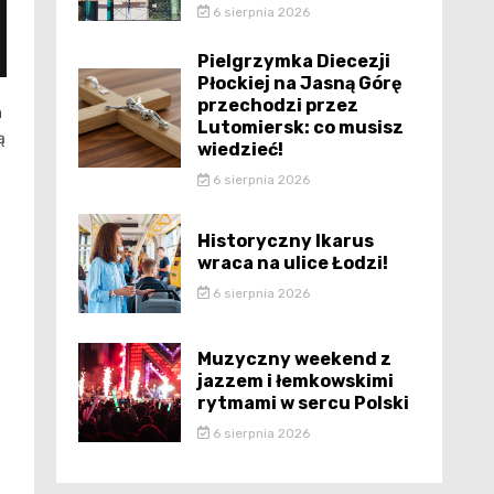
6 sierpnia 2026
Pielgrzymka Diecezji
Płockiej na Jasną Górę
przechodzi przez
a
Lutomiersk: co musisz
ą
wiedzieć!
6 sierpnia 2026
Historyczny Ikarus
wraca na ulice Łodzi!
6 sierpnia 2026
Muzyczny weekend z
jazzem i łemkowskimi
rytmami w sercu Polski
6 sierpnia 2026