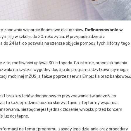
óry zapewnia wsparcie finansowe dla uczniów.
Dofinansowanie w
m się w szkole, do 20. roku życia. W przypadku dzieci z
 do 24 lat, co pozwala na szersze objęcie pomocą tych, którzy tego
ie z tej możliwości upływa 30 listopada. Co istotne, proces składania
pozwala na szybki i wygodny dostęp do programu. Użytkownicy mogą
kacji mobilnej mZUS, a także poprzez serwis Emp@tia oraz bankowoś
est brak kryteriów dochodowych przyznawania świadczeń, co
a to każdej rodzinie ucznia skorzystanie z tej formy wsparcia,
ansowania, niezbędne jest jednak złożenie wniosku przed końcem
ie już dostępne.
informacji na temat programu, zasady jego działania oraz procedury