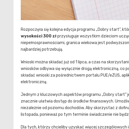
Rozpoczęła się kolejna edycja programu „Dobry start”, kt
wysokości 300 zł
przysługuje wszystkim dzieciom uczący
niepełnosprawnościami, granica wiekowa jest podwyższona
najbardziej potrzebują.
Wnioski można składać już od 1 lipca, a czas na skorzystan
wniosków odbywa się wyłącznie drogą elektroniczną, co 
składać wnioski za pośrednictwem portalu PUE/eZUS, apli
elektroniczną.
Jednym z kluczowych aspektów programu „Dobry start” j
znacznie ułatwia dostęp do środków finansowych. Umożliwi
niezależnie od poziomu dochodów. Aby skorzystać z dofin
listopada, ponieważ po tym terminie świadczenie nie będz
Dla tych, którzy chcieliby uzyskać więcej szczegółowych 