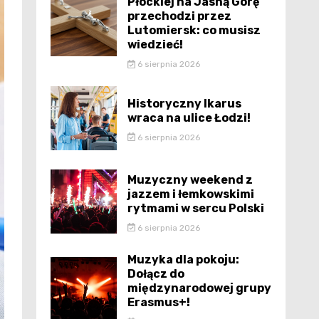
Płockiej na Jasną Górę
przechodzi przez
Lutomiersk: co musisz
wiedzieć!
6 sierpnia 2026
Historyczny Ikarus
wraca na ulice Łodzi!
6 sierpnia 2026
Muzyczny weekend z
jazzem i łemkowskimi
rytmami w sercu Polski
6 sierpnia 2026
Muzyka dla pokoju:
Dołącz do
międzynarodowej grupy
Erasmus+!