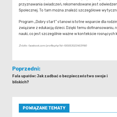
przyznawania świadczeń, rekomendowane jest odwiedzenie 
Społecznej. To tam można znaleźć szczegółowe wytyczne
Program „Dobry start” stanowi istotne wsparcie dla rodz
związane z edukacją dzieci. Dzięki temu dofinansowaniu, 
nauki, co jest szczególnie ważne w kontekście rosnącyc
Źródło: facebook.com/profile.php?id=100053023453980
Nawigacja
Poprzedni:
wpisu
Fala upałów: Jak zadbać o bezpieczeństwo swoje i
bliskich?
POWIĄZANE TEMATY