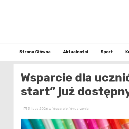
Skip
to
content
Strona Główna
Aktualności
Sport
K
Wsparcie dla uczn
start” już dostępn
3 lipca 2026
w
Wsparcie
,
Wydarzenia