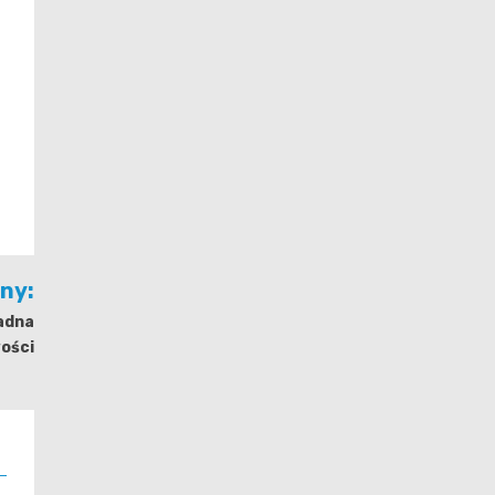
jny:
adna
ości