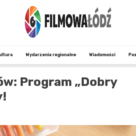
wszystko co związane z filmami i Łodzia
filmo
ultura
Wydarzenia regionalne
Wiadomości
Po
iów: Program „Dobry
y!