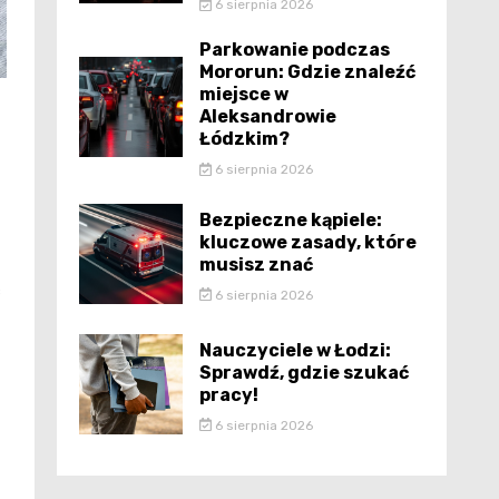
6 sierpnia 2026
Parkowanie podczas
Mororun: Gdzie znaleźć
miejsce w
Aleksandrowie
Łódzkim?
6 sierpnia 2026
Bezpieczne kąpiele:
kluczowe zasady, które
musisz znać
ć
6 sierpnia 2026
Nauczyciele w Łodzi:
Sprawdź, gdzie szukać
pracy!
6 sierpnia 2026