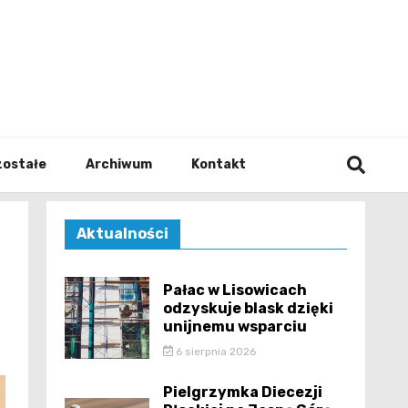
walodz
zostałe
Archiwum
Kontakt
Aktualności
Pałac w Lisowicach
odzyskuje blask dzięki
unijnemu wsparciu
6 sierpnia 2026
Pielgrzymka Diecezji