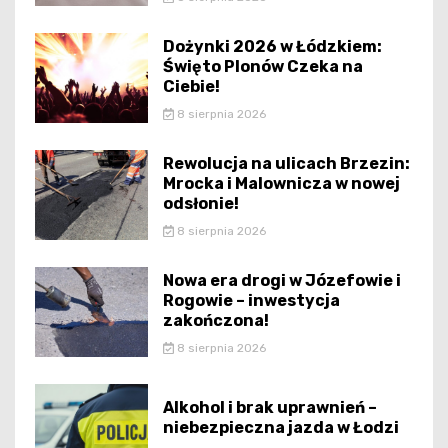
Dożynki 2026 w Łódzkiem:
Święto Plonów Czeka na
Ciebie!
8 sierpnia 2026
Rewolucja na ulicach Brzezin:
Mrocka i Malownicza w nowej
odsłonie!
8 sierpnia 2026
Nowa era drogi w Józefowie i
Rogowie – inwestycja
zakończona!
8 sierpnia 2026
Alkohol i brak uprawnień –
niebezpieczna jazda w Łodzi