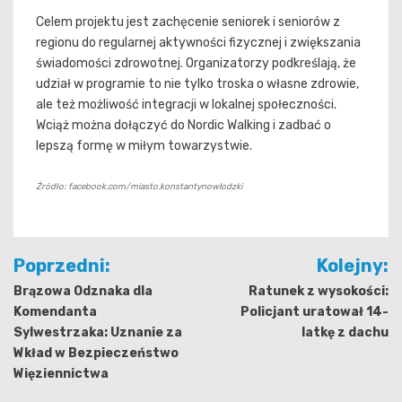
Celem projektu jest zachęcenie seniorek i seniorów z
regionu do regularnej aktywności fizycznej i zwiększania
świadomości zdrowotnej. Organizatorzy podkreślają, że
udział w programie to nie tylko troska o własne zdrowie,
ale też możliwość integracji w lokalnej społeczności.
Wciąż można dołączyć do Nordic Walking i zadbać o
lepszą formę w miłym towarzystwie.
Źródło: facebook.com/miasto.konstantynowlodzki
Nawigacja
Poprzedni:
Kolejny:
wpisu
Brązowa Odznaka dla
Ratunek z wysokości:
Komendanta
Policjant uratował 14-
Sylwestrzaka: Uznanie za
latkę z dachu
Wkład w Bezpieczeństwo
Więziennictwa