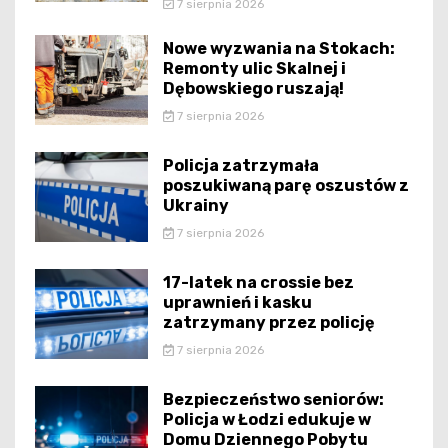
7 sierpnia 2026
Nowe wyzwania na Stokach:
Remonty ulic Skalnej i
Dębowskiego ruszają!
7 sierpnia 2026
Policja zatrzymała
poszukiwaną parę oszustów z
Ukrainy
7 sierpnia 2026
17-latek na crossie bez
uprawnień i kasku
zatrzymany przez policję
7 sierpnia 2026
Bezpieczeństwo seniorów:
Policja w Łodzi edukuje w
Domu Dziennego Pobytu