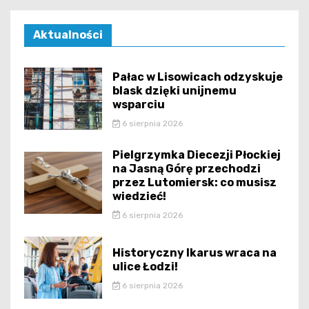
Aktualności
Pałac w Lisowicach odzyskuje
blask dzięki unijnemu
wsparciu
6 sierpnia 2026
Pielgrzymka Diecezji Płockiej
na Jasną Górę przechodzi
przez Lutomiersk: co musisz
wiedzieć!
6 sierpnia 2026
Historyczny Ikarus wraca na
ulice Łodzi!
6 sierpnia 2026