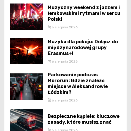
Muzyczny weekend z jazzem i
łemkowskimi rytmami w sercu
Polski
6 sierpnia 2026
Muzyka dla pokoju: Dołącz do
międzynarodowej grupy
Erasmus+!
6 sierpnia 2026
Parkowanie podczas
Mororun: Gdzie znaleźć
miejsce w Aleksandrowie
Łódzkim?
6 sierpnia 2026
Bezpieczne kąpiele: kluczowe
zasady, które musisz znać
6 sierpnia 2026