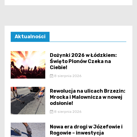
Aktualności
Dożynki 2026 w Łódzkiem:
Święto Plonów Czeka na
Ciebie!
8 sierpnia 2026
Rewolucja na ulicach Brzezin:
Mrocka i Malownicza w nowej
odsłonie!
8 sierpnia 2026
Nowa era drogi w Józefowie i
Rogowie – inwestycja