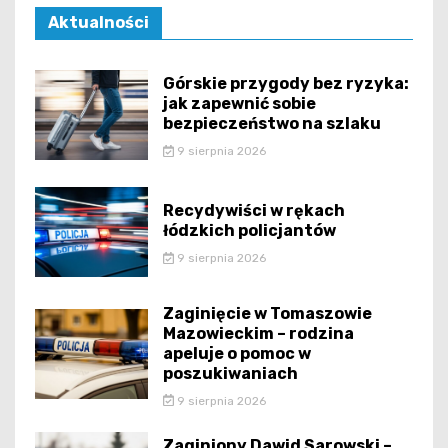
Aktualności
Górskie przygody bez ryzyka:
jak zapewnić sobie
bezpieczeństwo na szlaku
9 sierpnia 2026
Recydywiści w rękach
łódzkich policjantów
9 sierpnia 2026
Zaginięcie w Tomaszowie
Mazowieckim – rodzina
apeluje o pomoc w
poszukiwaniach
9 sierpnia 2026
Zaginiony Dawid Sarowski –