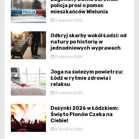
policja prosi o pomoc
mieszkańców Wielunia
9 sierpnia 2026
Odkryj skarby wokół Łodzi: od
natury po historię w
jednodniowych wyprawach
8 sierpnia 2026
Joga na świeżym powietrzu:
Łódź w rytmie zdrowia i
relaksu
8 sierpnia 2026
Dożynki 2026 w Łódzkiem:
Święto Plonów Czeka na
Ciebie!
8 sierpnia 2026