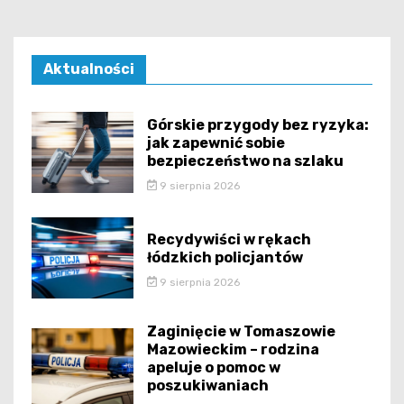
Aktualności
Górskie przygody bez ryzyka:
jak zapewnić sobie
bezpieczeństwo na szlaku
9 sierpnia 2026
Recydywiści w rękach
łódzkich policjantów
9 sierpnia 2026
Zaginięcie w Tomaszowie
Mazowieckim – rodzina
apeluje o pomoc w
poszukiwaniach