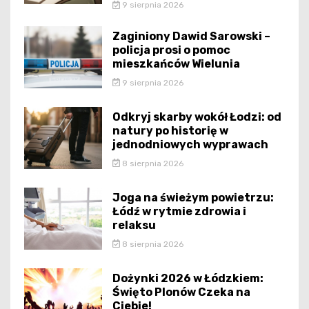
9 sierpnia 2026
Zaginiony Dawid Sarowski –
policja prosi o pomoc
mieszkańców Wielunia
9 sierpnia 2026
Odkryj skarby wokół Łodzi: od
natury po historię w
jednodniowych wyprawach
8 sierpnia 2026
Joga na świeżym powietrzu:
Łódź w rytmie zdrowia i
relaksu
8 sierpnia 2026
Dożynki 2026 w Łódzkiem:
Święto Plonów Czeka na
Ciebie!