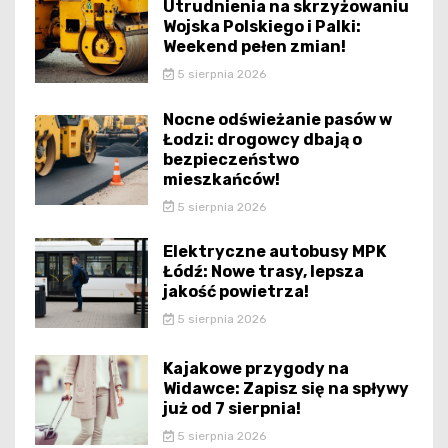
Utrudnienia na skrzyżowaniu
Wojska Polskiego i Palki:
Weekend pełen zmian!
5 sierpnia 2026
Nocne odświeżanie pasów w
Łodzi: drogowcy dbają o
bezpieczeństwo
mieszkańców!
5 sierpnia 2026
Elektryczne autobusy MPK
Łódź: Nowe trasy, lepsza
jakość powietrza!
5 sierpnia 2026
Kajakowe przygody na
Widawce: Zapisz się na spływy
już od 7 sierpnia!
5 sierpnia 2026