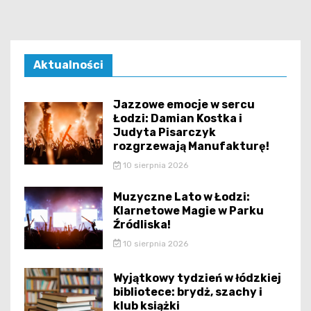
Aktualności
Jazzowe emocje w sercu
Łodzi: Damian Kostka i
Judyta Pisarczyk
rozgrzewają Manufakturę!
10 sierpnia 2026
Muzyczne Lato w Łodzi:
Klarnetowe Magie w Parku
Źródliska!
10 sierpnia 2026
Wyjątkowy tydzień w łódzkiej
bibliotece: brydż, szachy i
klub książki