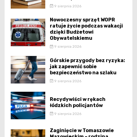
9 sierpnia 2026
Nowoczesny sprzęt WOPR
ratuje życie podczas wakacji
dzięki Budżetowi
Obywatelskiemu
9 sierpnia 2026
Górskie przygody bez ryzyka:
jak zapewnić sobie
bezpieczeństwo na szlaku
9 sierpnia 2026
Recydywiści w rękach
łódzkich policjantów
9 sierpnia 2026
Zaginięcie w Tomaszowie
Mazowieckim – rodzina