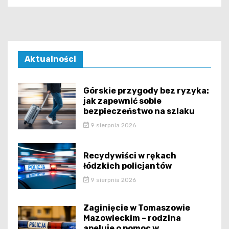
Aktualności
Górskie przygody bez ryzyka:
jak zapewnić sobie
bezpieczeństwo na szlaku
9 sierpnia 2026
Recydywiści w rękach
łódzkich policjantów
9 sierpnia 2026
Zaginięcie w Tomaszowie
Mazowieckim – rodzina
apeluje o pomoc w