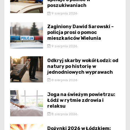
poszukiwaniach
9 sierpnia 2026
Zaginiony Dawid Sarowski –
policja prosi o pomoc
mieszkańców Wielunia
9 sierpnia 2026
Odkryj skarby wokół Łodzi: od
natury po historię w
jednodniowych wyprawach
8 sierpnia 2026
Joga na świeżym powietrzu:
Łódź w rytmie zdrowia i
relaksu
8 sierpnia 2026
Dożynki 2026 w Łódzkiem: