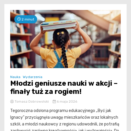
2 minut
Nauka
Wydarzenia
Młodzi geniusze nauki w akcji –
finały tuż za rogiem!
Tomasz Dobrowolski
6 maja 2026
Tegoroczna odsłona programu edukacyjnego „Być jak
Ignacy” przyciągnęła uwagę mieszkańców oraz lokalnych
szkół, a młodzi naukowcy z regionu udowodnili, że potrafią
zachwycić zarówno kreatywnością, jak i wytrwałością. Do