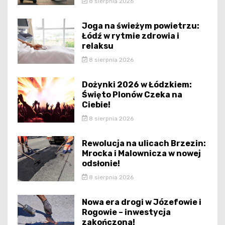
8 sierpnia 2026
Joga na świeżym powietrzu:
Łódź w rytmie zdrowia i
relaksu
8 sierpnia 2026
Dożynki 2026 w Łódzkiem:
Święto Plonów Czeka na
Ciebie!
8 sierpnia 2026
Rewolucja na ulicach Brzezin:
Mrocka i Malownicza w nowej
odsłonie!
8 sierpnia 2026
Nowa era drogi w Józefowie i
Rogowie – inwestycja
zakończona!