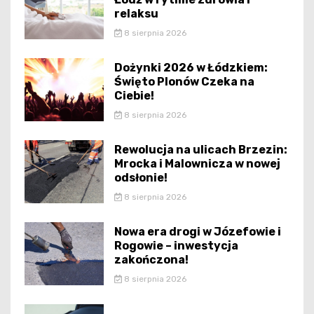
relaksu
8 sierpnia 2026
Dożynki 2026 w Łódzkiem:
Święto Plonów Czeka na
Ciebie!
8 sierpnia 2026
Rewolucja na ulicach Brzezin:
Mrocka i Malownicza w nowej
odsłonie!
8 sierpnia 2026
Nowa era drogi w Józefowie i
Rogowie – inwestycja
zakończona!
8 sierpnia 2026