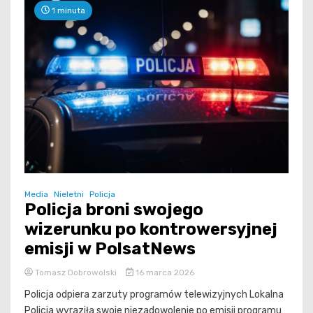
1 minuta
Media
Nieletni
Policja
Policja broni swojego
wizerunku po kontrowersyjnej
emisji w PolsatNews
Tomasz Dobrowolski
16 marca 2026
Policja odpiera zarzuty programów telewizyjnych Lokalna
Policja wyraziła swoje niezadowolenie po emisji programu