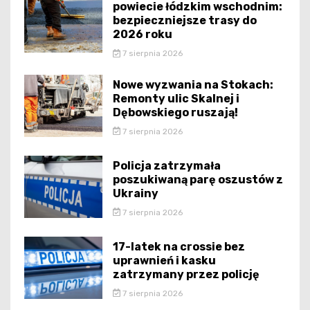
powiecie łódzkim wschodnim:
bezpieczniejsze trasy do
2026 roku
7 sierpnia 2026
Nowe wyzwania na Stokach:
Remonty ulic Skalnej i
Dębowskiego ruszają!
7 sierpnia 2026
Policja zatrzymała
poszukiwaną parę oszustów z
Ukrainy
7 sierpnia 2026
17-latek na crossie bez
uprawnień i kasku
zatrzymany przez policję
7 sierpnia 2026