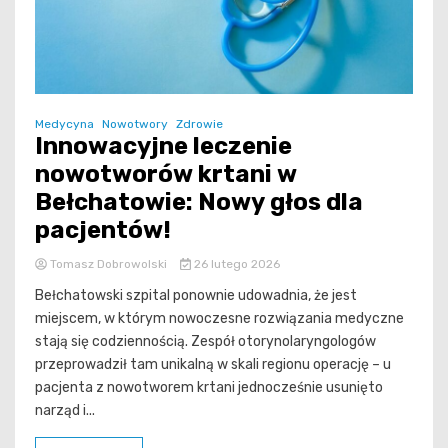
Medycyna
Nowotwory
Zdrowie
Innowacyjne leczenie
nowotworów krtani w
Bełchatowie: Nowy głos dla
pacjentów!
Tomasz Dobrowolski
26 lutego 2026
Bełchatowski szpital ponownie udowadnia, że jest
miejscem, w którym nowoczesne rozwiązania medyczne
stają się codziennością. Zespół otorynolaryngologów
przeprowadził tam unikalną w skali regionu operację – u
pacjenta z nowotworem krtani jednocześnie usunięto
narząd i...