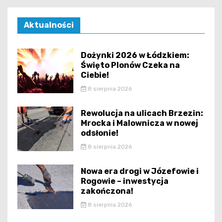
Aktualności
Dożynki 2026 w Łódzkiem:
Święto Plonów Czeka na
Ciebie!
8 sierpnia 2026
Rewolucja na ulicach Brzezin:
Mrocka i Malownicza w nowej
odsłonie!
8 sierpnia 2026
Nowa era drogi w Józefowie i
Rogowie – inwestycja
zakończona!
8 sierpnia 2026