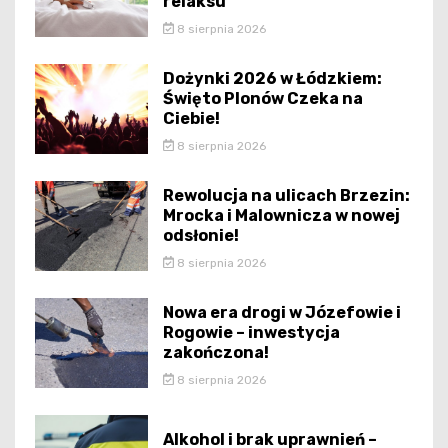
relaksu
8 sierpnia 2026
Dożynki 2026 w Łódzkiem:
Święto Plonów Czeka na
Ciebie!
8 sierpnia 2026
Rewolucja na ulicach Brzezin:
Mrocka i Malownicza w nowej
odsłonie!
8 sierpnia 2026
Nowa era drogi w Józefowie i
Rogowie – inwestycja
zakończona!
8 sierpnia 2026
Alkohol i brak uprawnień –