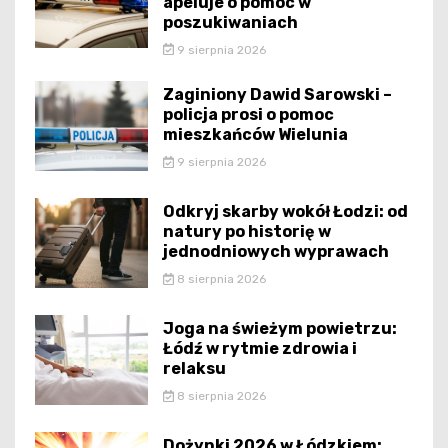
apeluje o pomoc w
poszukiwaniach
9 sierpnia 2026
Zaginiony Dawid Sarowski –
policja prosi o pomoc
mieszkańców Wielunia
9 sierpnia 2026
Odkryj skarby wokół Łodzi: od
natury po historię w
jednodniowych wyprawach
8 sierpnia 2026
Joga na świeżym powietrzu:
Łódź w rytmie zdrowia i
relaksu
8 sierpnia 2026
Dożynki 2026 w Łódzkiem: