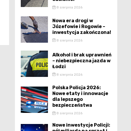
8 sierpnia 2026
Nowa era drogi w
Józefowie i Rogowie –
inwestycja zakończona!
8 sierpnia 2026
Alkohol i brak uprawnień
– niebezpieczna jazda w
Łodzi
8 sierpnia 2026
Polska Policja 2026:
Nowe etaty i innowacje
dla lepszego
bezpieczeństwa
8 sierpnia 2026
Nowe inwestycje Policji:
pół miliarda na sprzęt i