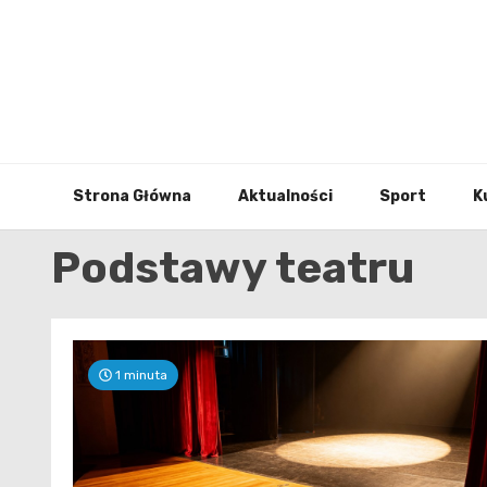
Skip
to
content
Strona Główna
Aktualności
Sport
K
Podstawy teatru
1 minuta