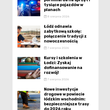
tysiące pojazdów w
planach
8 sierpnia 2026
Łódź odnawia
zabytkową szkołę:
połączenie tradycji z
nowoczesnością
7 sierpnia 2026
Kursy i szkolenia w
Łodzi: Zyskaj
dofinansowanie na
rozwój!
7 sierpnia 2026
Nowe inwestycje
drogowe w powiecie
łódzkim wschodnim:
bezpieczniejsze trasy
do 2026 roku