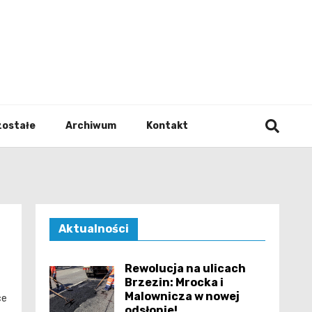
walodz
zostałe
Archiwum
Kontakt
Aktualności
Rewolucja na ulicach
Brzezin: Mrocka i
Malownicza w nowej
ce
odsłonie!