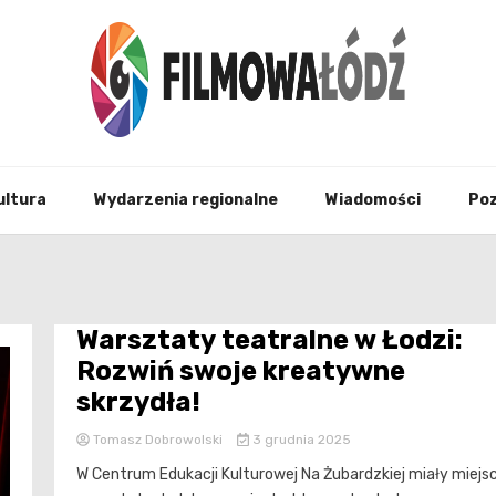
wszystko co związane z filmami i Łodzia
filmo
ultura
Wydarzenia regionalne
Wiadomości
Po
Warsztaty teatralne w Łodzi:
Rozwiń swoje kreatywne
skrzydła!
Tomasz Dobrowolski
3 grudnia 2025
W Centrum Edukacji Kulturowej Na Żubardzkiej miały miejs