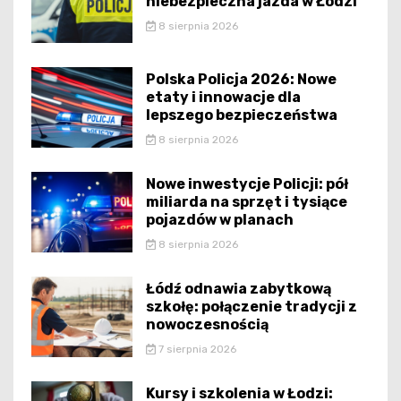
niebezpieczna jazda w Łodzi
8 sierpnia 2026
Polska Policja 2026: Nowe
etaty i innowacje dla
lepszego bezpieczeństwa
8 sierpnia 2026
Nowe inwestycje Policji: pół
miliarda na sprzęt i tysiące
pojazdów w planach
8 sierpnia 2026
Łódź odnawia zabytkową
szkołę: połączenie tradycji z
nowoczesnością
7 sierpnia 2026
Kursy i szkolenia w Łodzi: