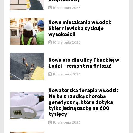
10 sierpnia 2026
Nowe mieszkania w Łodzi:
Skierniewicka zyskuje
wysokości!
10 sierpnia 2026
Nowa era dla ulicy Tkackiej w
Łodzi – remont na finiszu!
10 sierpnia 2026
Nowatorska terapia w Łodzi:
Walka z rzadką chorobą
genetyczną, która dotyka
tylko jedną osobę na 600
tysięcy
10 sierpnia 2026