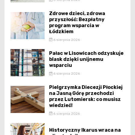
Zdrowe dzieci, zdrowa
przyszłość: Bezpłatny
program wsparcia w
Łódzkiem
6 sierpnia 2026
Pałac w Lisowicach odzyskuje
blask dzięki unijnemu
wsparciu
6 sierpnia 2026
Pielgrzymka Diecezji Płockiej
na Jasną Górę przechodzi
przez Lutomiersk: co musisz
wiedzieć!
6 sierpnia 2026
Historyczny Ikarus wraca na