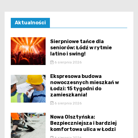
Aktualności
Sierpniowe tańce dla
seniorów: Łódź w rytmie
latino i swing!
6 sierpnia 2026
Ekspresowa budowa
nowoczesnych mieszkań w
Łodzi: 15 tygodni do
zamieszkania!
6 sierpnia 2026
Nowa Olsztyńska:
Bezpieczniejsza i bardziej
komfortowa ulica w Łodzi
6 sierpnia 2026