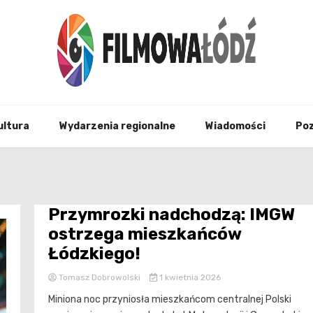
wszystko co związane z filmami i Łodzia
filmo
ultura
Wydarzenia regionalne
Wiadomości
Po
Przymrozki nadchodzą: IMGW
ostrzega mieszkańców
Łódzkiego!
Tomasz Dobrowolski
1 kwietnia 2026
Miniona noc przyniosła mieszkańcom centralnej Polski