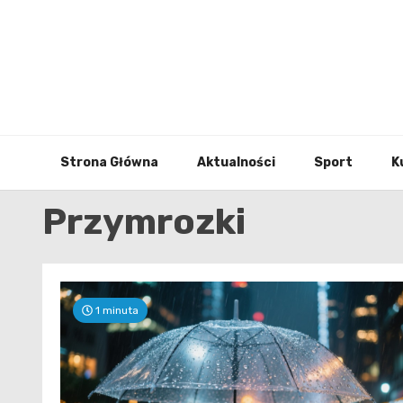
Skip
to
content
Strona Główna
Aktualności
Sport
K
Przymrozki
1 minuta