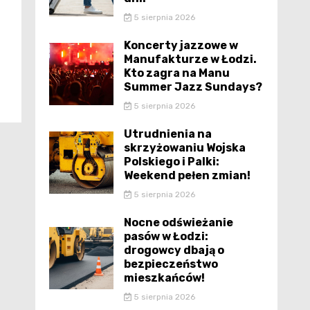
5 sierpnia 2026
Koncerty jazzowe w
Manufakturze w Łodzi.
Kto zagra na Manu
Summer Jazz Sundays?
5 sierpnia 2026
Utrudnienia na
skrzyżowaniu Wojska
Polskiego i Palki:
Weekend pełen zmian!
5 sierpnia 2026
Nocne odświeżanie
pasów w Łodzi:
drogowcy dbają o
bezpieczeństwo
mieszkańców!
5 sierpnia 2026