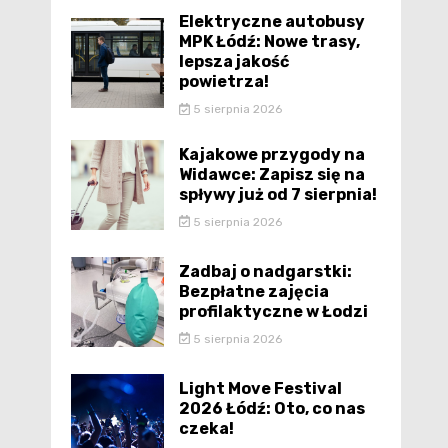
Elektryczne autobusy
MPK Łódź: Nowe trasy,
lepsza jakość
powietrza!
5 sierpnia 2026
Kajakowe przygody na
Widawce: Zapisz się na
spływy już od 7 sierpnia!
5 sierpnia 2026
Zadbaj o nadgarstki:
Bezpłatne zajęcia
profilaktyczne w Łodzi
5 sierpnia 2026
Light Move Festival
2026 Łódź: Oto, co nas
czeka!