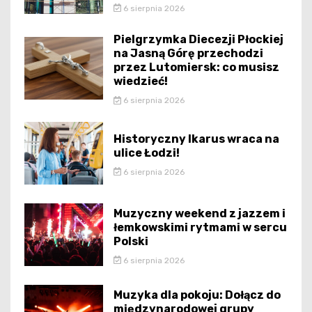
6 sierpnia 2026
Pielgrzymka Diecezji Płockiej
na Jasną Górę przechodzi
przez Lutomiersk: co musisz
wiedzieć!
6 sierpnia 2026
Historyczny Ikarus wraca na
ulice Łodzi!
6 sierpnia 2026
Muzyczny weekend z jazzem i
łemkowskimi rytmami w sercu
Polski
6 sierpnia 2026
Muzyka dla pokoju: Dołącz do
międzynarodowej grupy