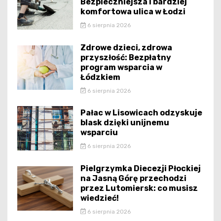
Bezpieczniejsza i bardziej
komfortowa ulica w Łodzi
6 sierpnia 2026
Zdrowe dzieci, zdrowa
przyszłość: Bezpłatny
program wsparcia w
Łódzkiem
6 sierpnia 2026
Pałac w Lisowicach odzyskuje
blask dzięki unijnemu
wsparciu
6 sierpnia 2026
Pielgrzymka Diecezji Płockiej
na Jasną Górę przechodzi
przez Lutomiersk: co musisz
wiedzieć!
6 sierpnia 2026