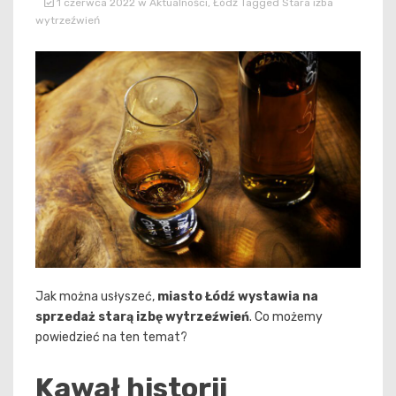
1 czerwca 2022
w
Aktualności
,
Łódź
Tagged
Stara izba
wytrzeźwień
Jak można usłyszeć,
miasto Łódź wystawia na
sprzedaż starą izbę wytrzeźwień
. Co możemy
powiedzieć na ten temat?
Kawał historii