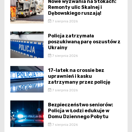
Nowe wyzwania na Stokach:
Remonty ulic Skalnej i
Dębowskiego ruszają!
7 sierpnia 2026
Policja zatrzymała
poszukiwaną parę oszustów z
Ukrainy
7 sierpnia 2026
17-latek na crossie bez
uprawnień i kasku
zatrzymany przez policję
7 sierpnia 2026
Bezpieczeństwo seniorów:
Policja w Łodzi edukuje w
Domu Dziennego Pobytu
7 sierpnia 2026