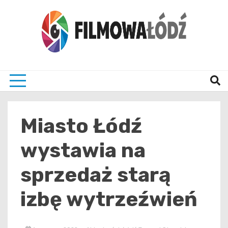
Skip
to
content
wszystko co związane z filmami i Łodzia
filmo
Miasto Łódź
wystawia na
sprzedaż starą
izbę wytrzeźwień