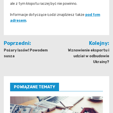
ale z tym kłopotu raczej być nie powinno.
Informacje dotyczące Łodzi znajdziesz także
pod tym
adresem
.
Nawigacja
Poprzedni:
Kolejny:
wpisu
Pożary lasów! Powodem
Wznowienie eksportu i
susza
udział w odbudowie
Ukrainy?
POWIĄZANE TEMATY