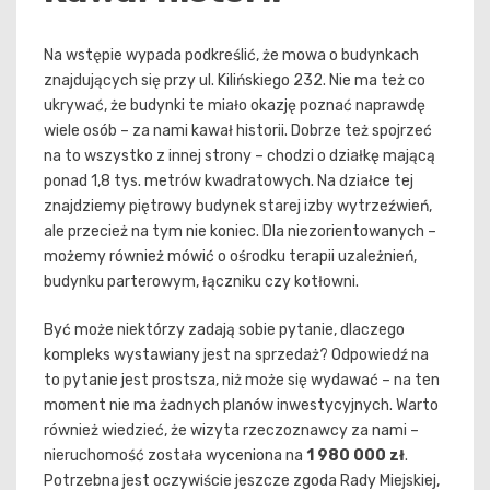
Na wstępie wypada podkreślić, że mowa o budynkach
znajdujących się przy ul. Kilińskiego 232. Nie ma też co
ukrywać, że budynki te miało okazję poznać naprawdę
wiele osób – za nami kawał historii. Dobrze też spojrzeć
na to wszystko z innej strony – chodzi o działkę mającą
ponad 1,8 tys. metrów kwadratowych. Na działce tej
znajdziemy piętrowy budynek starej izby wytrzeźwień,
ale przecież na tym nie koniec. Dla niezorientowanych –
możemy również mówić o ośrodku terapii uzależnień,
budynku parterowym, łączniku czy kotłowni.
Być może niektórzy zadają sobie pytanie, dlaczego
kompleks wystawiany jest na sprzedaż? Odpowiedź na
to pytanie jest prostsza, niż może się wydawać – na ten
moment nie ma żadnych planów inwestycyjnych. Warto
również wiedzieć, że wizyta rzeczoznawcy za nami –
nieruchomość została wyceniona na
1 980 000 zł
.
Potrzebna jest oczywiście jeszcze zgoda Rady Miejskiej,