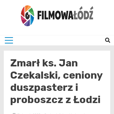
Skip
to
content
wszystko co związane z filmami i Łodzia
filmo
Zmarł ks. Jan
Czekalski, ceniony
duszpasterz i
proboszcz z Łodzi