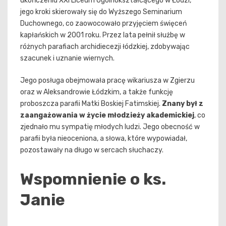
ukończeniu XXI Liceum Ogólnokształcącego w Łodzi,
jego kroki skierowały się do Wyższego Seminarium
Duchownego, co zaowocowało przyjęciem święceń
kapłańskich w 2001 roku. Przez lata pełnił służbę w
różnych parafiach archidiecezji łódzkiej, zdobywając
szacunek i uznanie wiernych.
Jego posługa obejmowała pracę wikariusza w Zgierzu
oraz w Aleksandrowie Łódzkim, a także funkcję
proboszcza parafii Matki Boskiej Fatimskiej.
Znany był z
zaangażowania w życie młodzieży akademickiej
, co
zjednało mu sympatię młodych ludzi. Jego obecność w
parafii była nieoceniona, a słowa, które wypowiadał,
pozostawały na długo w sercach słuchaczy.
Wspomnienie o ks.
Janie