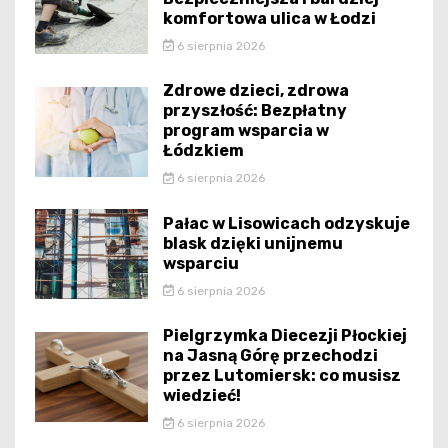
komfortowa ulica w Łodzi
6 sierpnia 2026
Zdrowe dzieci, zdrowa
przyszłość: Bezpłatny
program wsparcia w
Łódzkiem
6 sierpnia 2026
Pałac w Lisowicach odzyskuje
blask dzięki unijnemu
wsparciu
6 sierpnia 2026
Pielgrzymka Diecezji Płockiej
na Jasną Górę przechodzi
przez Lutomiersk: co musisz
wiedzieć!
6 sierpnia 2026