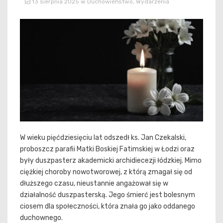
13 sierpnia 2025
w
Duchowieństwo
,
Wydarzenia
W wieku pięćdziesięciu lat odszedł ks. Jan Czekalski,
proboszcz parafii Matki Boskiej Fatimskiej w Łodzi oraz
były duszpasterz akademicki archidiecezji łódzkiej. Mimo
ciężkiej choroby nowotworowej, z którą zmagał się od
dłuższego czasu, nieustannie angażował się w
działalność duszpasterską. Jego śmierć jest bolesnym
ciosem dla społeczności, która znała go jako oddanego
duchownego.