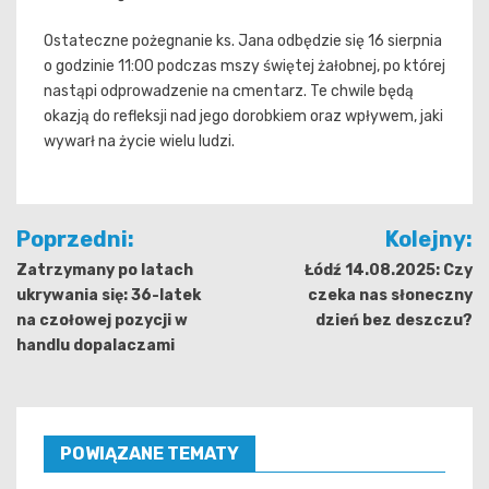
Ostateczne pożegnanie ks. Jana odbędzie się 16 sierpnia
o godzinie 11:00 podczas mszy świętej żałobnej, po której
nastąpi odprowadzenie na cmentarz. Te chwile będą
okazją do refleksji nad jego dorobkiem oraz wpływem, jaki
wywarł na życie wielu ludzi.
Nawigacja
Poprzedni:
Kolejny:
wpisu
Zatrzymany po latach
Łódź 14.08.2025: Czy
ukrywania się: 36-latek
czeka nas słoneczny
na czołowej pozycji w
dzień bez deszczu?
handlu dopalaczami
POWIĄZANE TEMATY