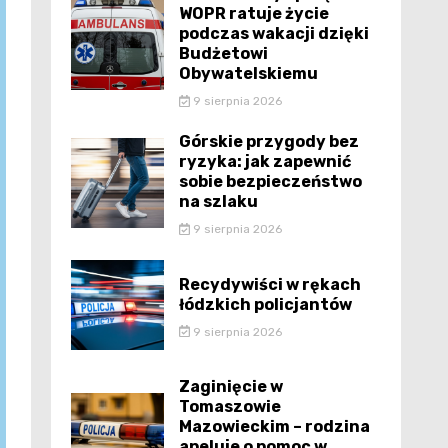
WOPR ratuje życie
podczas wakacji dzięki
Budżetowi
Obywatelskiemu
9 sierpnia 2026
Górskie przygody bez
ryzyka: jak zapewnić
sobie bezpieczeństwo
na szlaku
9 sierpnia 2026
Recydywiści w rękach
łódzkich policjantów
9 sierpnia 2026
Zaginięcie w
Tomaszowie
Mazowieckim – rodzina
apeluje o pomoc w