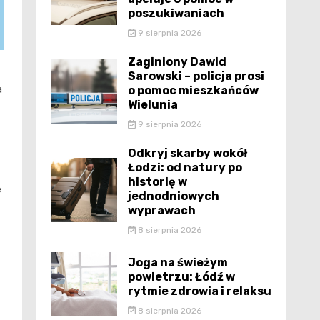
poszukiwaniach
9 sierpnia 2026
Zaginiony Dawid
Sarowski – policja prosi
a
o pomoc mieszkańców
Wielunia
9 sierpnia 2026
Odkryj skarby wokół
Łodzi: od natury po
historię w
e
jednodniowych
wyprawach
8 sierpnia 2026
Joga na świeżym
powietrzu: Łódź w
rytmie zdrowia i relaksu
8 sierpnia 2026