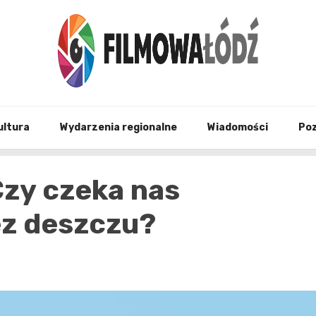
wszystko co związane z filmami i Łodzia
filmo
ultura
Wydarzenia regionalne
Wiadomości
Po
Czy czeka nas
ez deszczu?