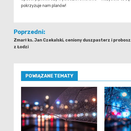
pokrzyżuje nam planów!
Nawigacja
Poprzedni:
wpisu
Zmarł ks. Jan Czekalski, ceniony duszpasterz i probos
z Łodzi
POWIĄZANE TEMATY