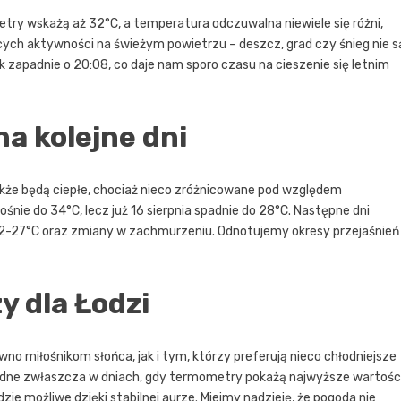
try wskażą aż 32°C, a temperatura odczuwalna niewiele się różni,
ych aktywności na świeżym powietrzu – deszcz, grad czy śnieg nie s
 zapadnie o 20:08, co daje nam sporo czasu na cieszenie się letnim
a kolejne dni
 także będą ciepłe, chociaż nieco zróżnicowane pod względem
nie do 34°C, lecz już 16 sierpnia spadnie do 28°C. Następne dni
 22-27°C oraz zmiany w zachmurzeniu. Odnotujemy okresy przejaśnień
 dla Łodzi
no miłośnikom słońca, jak i tym, którzy preferują nieco chłodniejsze
zbędne zwłaszcza w dniach, gdy termometry pokażą najwyższe wartości
ie możliwe dzięki stabilnej aurze. Miejmy nadzieję, że pogoda nie