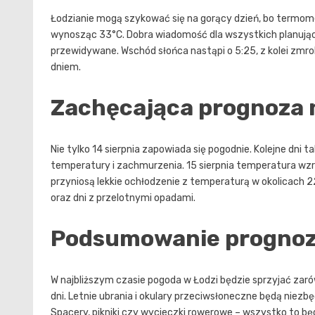
Łodzianie mogą szykować się na gorący dzień, bo termome
wynosząc 33°C. Dobra wiadomość dla wszystkich planując
przewidywane. Wschód słońca nastąpi o 5:25, z kolei zmrok
dniem.
Zachęcająca prognoza n
Nie tylko 14 sierpnia zapowiada się pogodnie. Kolejne dni
temperatury i zachmurzenia. 15 sierpnia temperatura wzroś
przyniosą lekkie ochłodzenie z temperaturą w okolicach
oraz dni z przelotnymi opadami.
Podsumowanie prognozy
W najbliższym czasie pogoda w Łodzi będzie sprzyjać zarów
dni. Letnie ubrania i okulary przeciwsłoneczne będą nie
Spacery, pikniki czy wycieczki rowerowe – wszystko to będz