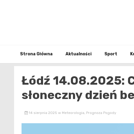
Skip
to
content
Strona Główna
Aktualności
Sport
K
Łódź 14.08.2025: 
słoneczny dzień b
14 sierpnia 2025
w
Meteorologia
,
Prognoza Pogody