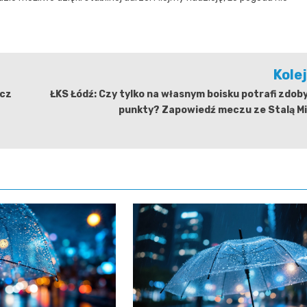
Kole
zcz
ŁKS Łódź: Czy tylko na własnym boisku potrafi zdo
punkty? Zapowiedź meczu ze Stalą Mi