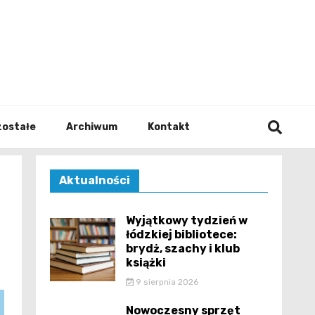
walodz
zostałe
Archiwum
Kontakt
Aktualności
Wyjątkowy tydzień w
łódzkiej bibliotece:
brydż, szachy i klub
książki
9 sierpnia 2026
Nowoczesny sprzęt