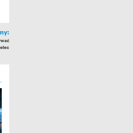
jny:
bywać
elec