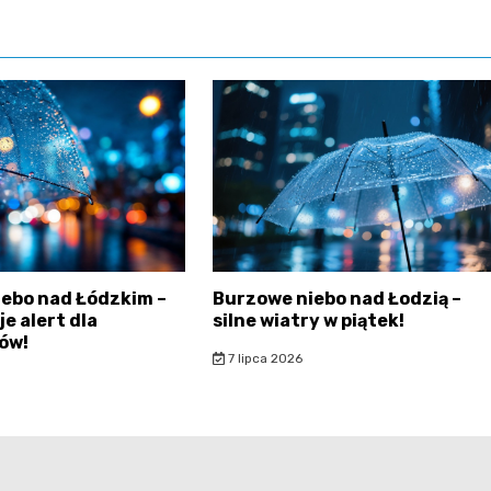
ebo nad Łódzkim –
Burzowe niebo nad Łodzią –
e alert dla
silne wiatry w piątek!
ów!
7 lipca 2026