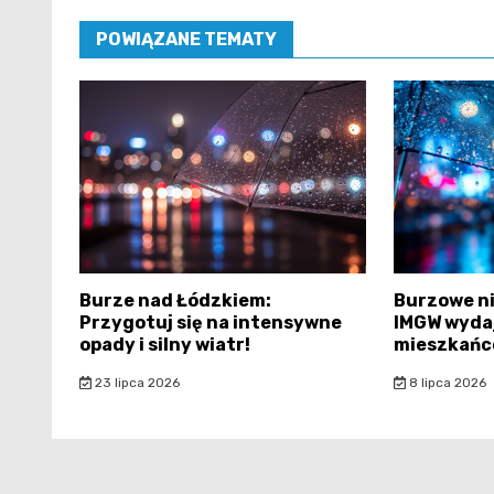
POWIĄZANE TEMATY
Burze nad Łódzkiem:
Burzowe ni
Przygotuj się na intensywne
IMGW wydaj
opady i silny wiatr!
mieszkańc
23 lipca 2026
8 lipca 2026