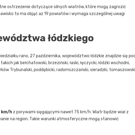
tne ostrzeżenie dotyczące silnych wiatrów, które mogą zagrozić
wisko to ma objąć aż 19 powiatów i wymaga szczególnej uwagi
jewództwa łódzkiego
iedziałku rano, 27 października, województwo łódzkie znajdzie się po
ich jak bełchatowski, brzeziński, łaski, łęczycki, łódzki wschodni,
otrków Trybunalski, poddębicki, radomszczański, sieradzki, tomaszowski
5 km/h
z porywami sięgającymi nawet 75 km/h. Wiatr będzie wiał z
anie na region. Takie warunki atmosferyczne mogą stanowić