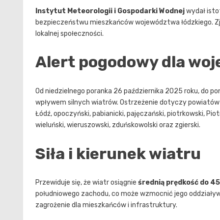
Instytut Meteorologii i Gospodarki Wodnej
wydał isto
bezpieczeństwu mieszkańców województwa łódzkiego. Zja
lokalnej społeczności.
Alert pogodowy dla wo
Od niedzielnego poranka 26 października 2025 roku, do pon
wpływem silnych wiatrów. Ostrzeżenie dotyczy powiatów tak
Łódź, opoczyński, pabianicki, pajęczański, piotrkowski, Pi
wieluński, wieruszowski, zduńskowolski oraz zgierski.
Siła i kierunek wiatru
Przewiduje się, że wiatr osiągnie
średnią prędkość do 4
południowego zachodu, co może wzmocnić jego oddziaływ
zagrożenie dla mieszkańców i infrastruktury.