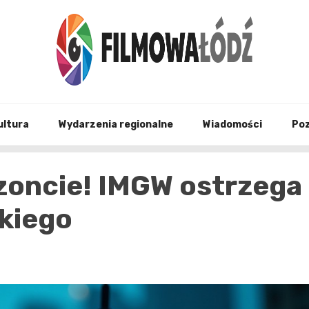
wszystko co związane z filmami i Łodzia
filmo
ultura
Wydarzenia regionalne
Wiadomości
Po
yzoncie! IMGW ostrzega
kiego