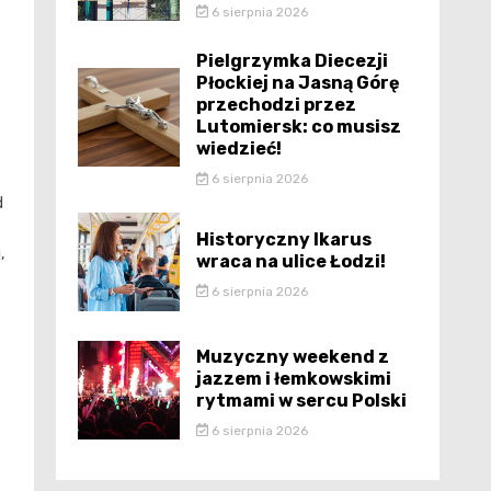
6 sierpnia 2026
Pielgrzymka Diecezji
Płockiej na Jasną Górę
przechodzi przez
Lutomiersk: co musisz
wiedzieć!
6 sierpnia 2026
d
Historyczny Ikarus
,
wraca na ulice Łodzi!
6 sierpnia 2026
Muzyczny weekend z
jazzem i łemkowskimi
rytmami w sercu Polski
6 sierpnia 2026