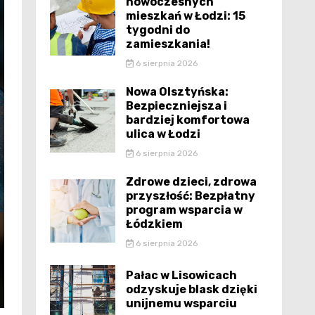
nowoczesnych
mieszkań w Łodzi: 15
tygodni do
zamieszkania!
6 sierpnia 2026
Nowa Olsztyńska:
Bezpieczniejsza i
bardziej komfortowa
ulica w Łodzi
6 sierpnia 2026
Zdrowe dzieci, zdrowa
przyszłość: Bezpłatny
program wsparcia w
Łódzkiem
6 sierpnia 2026
Pałac w Lisowicach
odzyskuje blask dzięki
unijnemu wsparciu