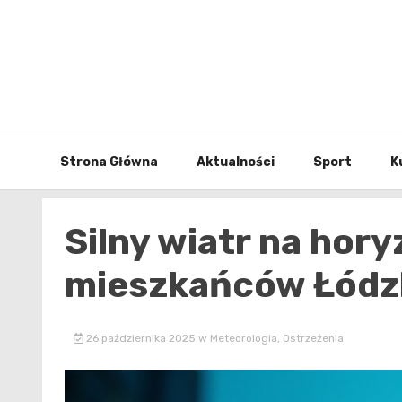
Skip
to
content
Strona Główna
Aktualności
Sport
K
Silny wiatr na hor
mieszkańców Łódz
26 października 2025
w
Meteorologia
,
Ostrzeżenia