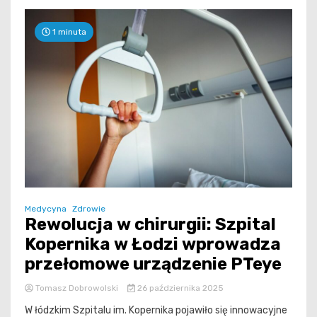
1 minuta
Medycyna
Zdrowie
Rewolucja w chirurgii: Szpital
Kopernika w Łodzi wprowadza
przełomowe urządzenie PTeye
Tomasz Dobrowolski
26 października 2025
W łódzkim Szpitalu im. Kopernika pojawiło się innowacyjne