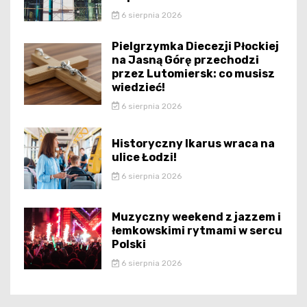
6 sierpnia 2026
Pielgrzymka Diecezji Płockiej
na Jasną Górę przechodzi
przez Lutomiersk: co musisz
wiedzieć!
6 sierpnia 2026
Historyczny Ikarus wraca na
ulice Łodzi!
6 sierpnia 2026
Muzyczny weekend z jazzem i
łemkowskimi rytmami w sercu
Polski
6 sierpnia 2026