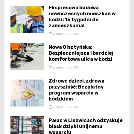
Ekspresowa budowa
nowoczesnych mieszkań w
Łodzi: 15 tygodni do
zamieszkania!
6 sierpnia 2026
Nowa Olsztyńska:
Bezpieczniejsza i bardziej
komfortowa ulica w Łodzi
6 sierpnia 2026
Zdrowe dzieci, zdrowa
przyszłość: Bezpłatny
program wsparcia w
Łódzkiem
6 sierpnia 2026
Pałac w Lisowicach odzyskuje
blask dzięki unijnemu
wsparciu