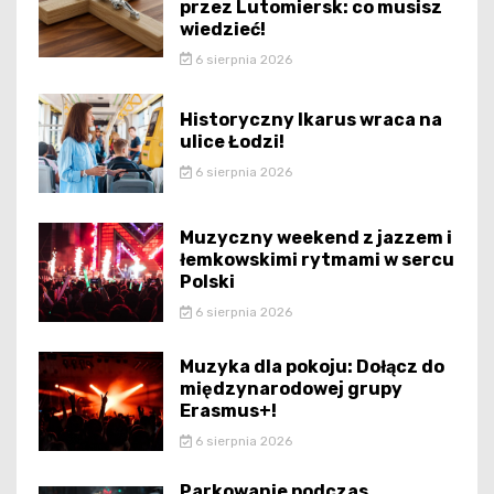
przez Lutomiersk: co musisz
wiedzieć!
6 sierpnia 2026
Historyczny Ikarus wraca na
ulice Łodzi!
6 sierpnia 2026
Muzyczny weekend z jazzem i
łemkowskimi rytmami w sercu
Polski
6 sierpnia 2026
Muzyka dla pokoju: Dołącz do
międzynarodowej grupy
Erasmus+!
6 sierpnia 2026
Parkowanie podczas