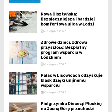
Nowa Olsztyńska:
Bezpieczniejsza i bardziej
komfortowa ulica w Łodzi
6 sierpnia 2026
Zdrowe dzieci, zdrowa
przyszłość: Bezpłatny
program wsparcia w
Łódzkiem
6 sierpnia 2026
Pałac w Lisowicach odzyskuje
blask dzięki unijnemu
wsparciu
6 sierpnia 2026
Pielgrzymka Diecezji Płockiej
na Jasną Górę przechodzi