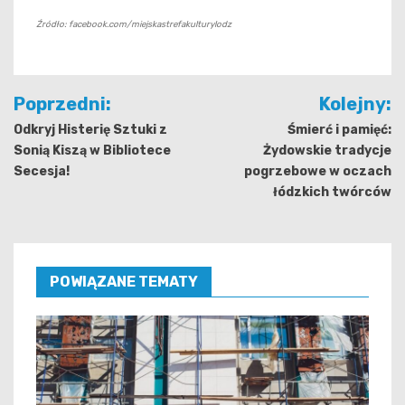
Źródło: facebook.com/miejskastrefakulturylodz
Nawigacja
Poprzedni:
Kolejny:
wpisu
Odkryj Histerię Sztuki z
Śmierć i pamięć:
Sonią Kiszą w Bibliotece
Żydowskie tradycje
Secesja!
pogrzebowe w oczach
łódzkich twórców
POWIĄZANE TEMATY