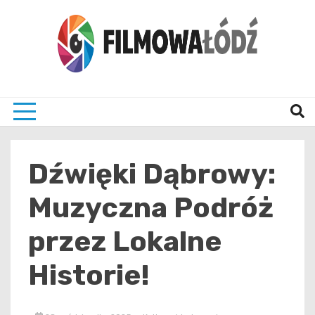
Skip
to
content
wszystko co związane z filmami i Łodzia
filmo
Dźwięki Dąbrowy:
Muzyczna Podróż
przez Lokalne
Historie!