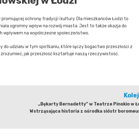
dowskiej w Łodzi
 promującej ochronę tradycji i kultury. Dla mieszkańców Łodzi to
miała ogromny wpływ na rozwój miasta. Jest to także okazja do
i ich wpływem na współczesne społeczeństwo.
y do udziału w tym spotkaniu, które łączy bogactwo przeszłości z
 zrozumieć, jak przeszłość kształtuje naszą rzeczywistość.
Kole
„Bękarty Bernadetty” w Teatrze Pinokio w Ł
Wstrząsająca historia z ośrodka sióstr borome