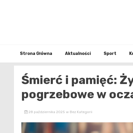
Skip
to
content
Strona Główna
Aktualności
Sport
K
Śmierć i pamięć: Ż
pogrzebowe w ocz
28 października 2025
w
Bez Kategorii