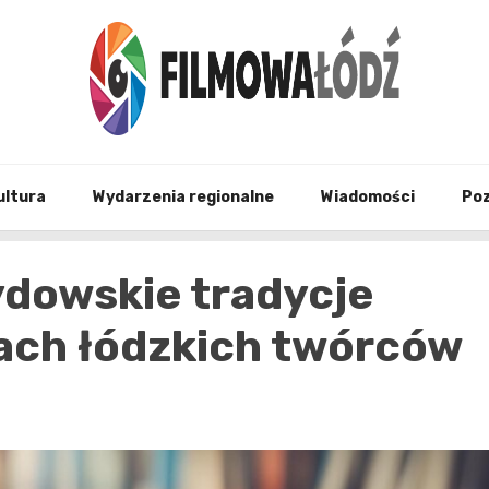
wszystko co związane z filmami i Łodzia
filmo
ultura
Wydarzenia regionalne
Wiadomości
Po
ydowskie tradycje
ach łódzkich twórców