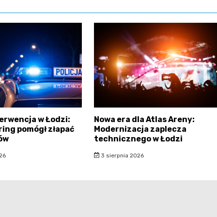
erwencja w Łodzi:
Nowa era dla Atlas Areny:
ring pomógł złapać
Modernizacja zaplecza
ów
technicznego w Łodzi
26
3 sierpnia 2026
filmowalodz.pl - wszelkie prawa zastrzeżone