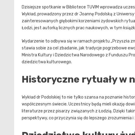
Dzisiejsze spotkanie w Bibliotece TUVIM wprowadza ucze
Wykład, prowadzony przez dr Joannę Podolską z Uniwersyt
zainteresowanych głębokimi korzeniami żydowskich rytuałó
Łodzi, jest autorką licznych prac naukowych, w tym ksią
Wydarzenie to odbywa się w ramach projektu „Przyszła zni
stawia sobie za cel zbadanie, jak tradycje pogrzebowe ew
Ministra Kultury i Dziedzictwa Narodowego z Funduszu Pro
dziedzictwa kulturowego.
Historyczne rytuały w 
Wykład dr Podolskiej to nie tylko szansa na poznanie hist
współczesnym świecie. Uczestnicy będą mieli okazję dowie
literaturze przez pisarzy związanych z Łodzią. Dzięki tak
perspektywy, co przyczynia się do lepszego zrozumienia 