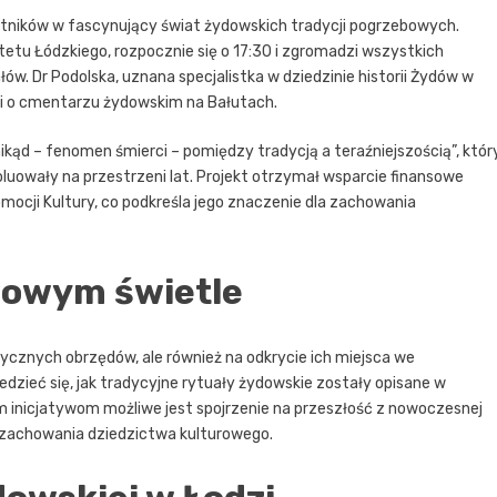
stników w fascynujący świat żydowskich tradycji pogrzebowych.
etu Łódzkiego, rozpocznie się o 17:30 i zgromadzi wszystkich
w. Dr Podolska, uznana specjalistka w dziedzinie historii Żydów w
żki o cmentarzu żydowskim na Bałutach.
kąd – fenomen śmierci – pomiędzy tradycją a teraźniejszością”, któr
oluowały na przestrzeni lat. Projekt otrzymał wsparcie finansowe
mocji Kultury, co podkreśla jego znaczenie dla zachowania
nowym świetle
orycznych obrzędów, ale również na odkrycie ich miejsca we
dzieć się, jak tradycyjne rytuały żydowskie zostały opisane w
im inicjatywom możliwe jest spojrzenie na przeszłość z nowoczesnej
i zachowania dziedzictwa kulturowego.