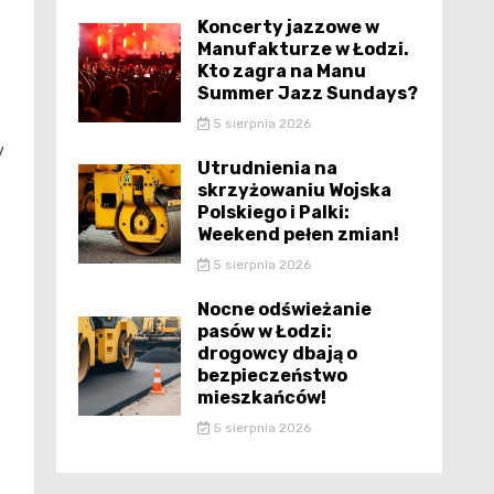
Koncerty jazzowe w
Manufakturze w Łodzi.
Kto zagra na Manu
Summer Jazz Sundays?
5 sierpnia 2026
y
Utrudnienia na
skrzyżowaniu Wojska
Polskiego i Palki:
Weekend pełen zmian!
5 sierpnia 2026
Nocne odświeżanie
pasów w Łodzi:
drogowcy dbają o
bezpieczeństwo
mieszkańców!
5 sierpnia 2026