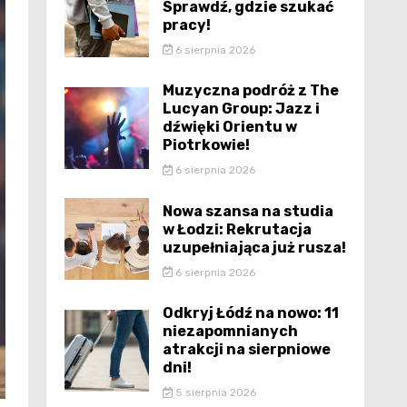
Sprawdź, gdzie szukać
pracy!
6 sierpnia 2026
Muzyczna podróż z The
Lucyan Group: Jazz i
dźwięki Orientu w
Piotrkowie!
6 sierpnia 2026
Nowa szansa na studia
w Łodzi: Rekrutacja
uzupełniająca już rusza!
6 sierpnia 2026
Odkryj Łódź na nowo: 11
niezapomnianych
atrakcji na sierpniowe
dni!
5 sierpnia 2026