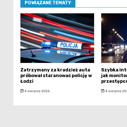
POWIĄZANE TEMATY
Zatrzymany za kradzież auta
Szybka int
próbował staranować policję w
jak monito
Łodzi
przestępc
4 sierpnia 2026
4 sierpnia 20