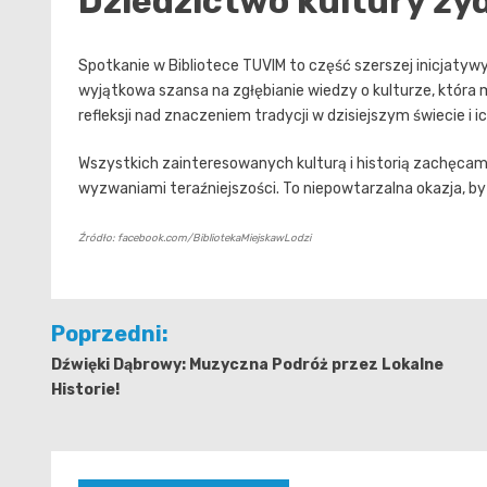
Dziedzictwo kultury ży
Spotkanie w Bibliotece TUVIM to część szerszej inicjatywy
wyjątkowa szansa na zgłębianie wiedzy o kulturze, która 
refleksji nad znaczeniem tradycji w dzisiejszym świecie 
Wszystkich zainteresowanych kulturą i historią zachęcam
wyzwaniami teraźniejszości. To niepowtarzalna okazja, by
Źródło: facebook.com/BibliotekaMiejskawLodzi
Nawigacja
Poprzedni:
wpisu
Dźwięki Dąbrowy: Muzyczna Podróż przez Lokalne
Historie!