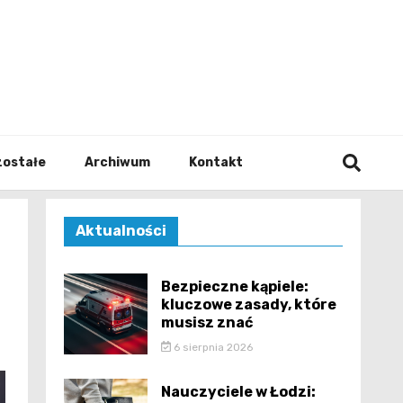
walodz
zostałe
Archiwum
Kontakt
Aktualności
Bezpieczne kąpiele:
kluczowe zasady, które
musisz znać
6 sierpnia 2026
Nauczyciele w Łodzi: