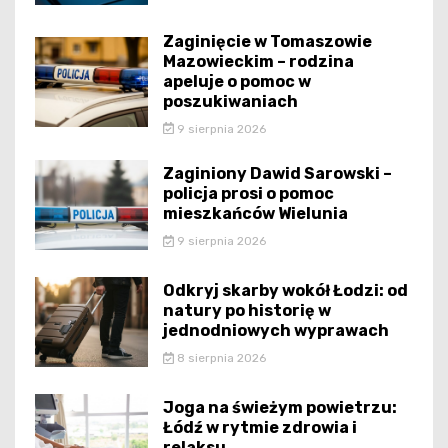
Zaginięcie w Tomaszowie
Mazowieckim – rodzina
apeluje o pomoc w
poszukiwaniach
9 sierpnia 2026
Zaginiony Dawid Sarowski –
policja prosi o pomoc
mieszkańców Wielunia
9 sierpnia 2026
Odkryj skarby wokół Łodzi: od
natury po historię w
jednodniowych wyprawach
8 sierpnia 2026
Joga na świeżym powietrzu:
Łódź w rytmie zdrowia i
relaksu