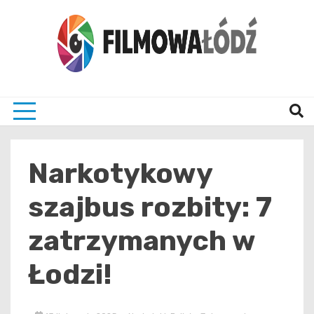
Skip
to
content
wszystko co związane z filmami i Łodzia
filmo
Narkotykowy
szajbus rozbity: 7
zatrzymanych w
Łodzi!