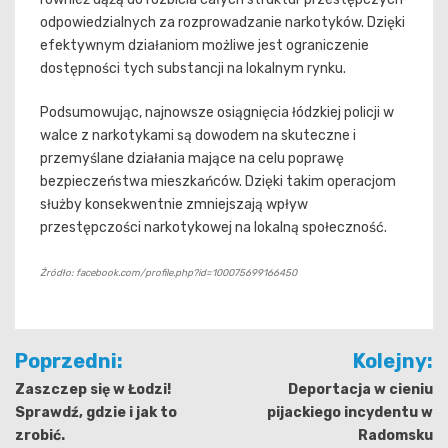
odpowiedzialnych za rozprowadzanie narkotyków. Dzięki
efektywnym działaniom możliwe jest ograniczenie
dostępności tych substancji na lokalnym rynku.
Podsumowując, najnowsze osiągnięcia łódzkiej policji w
walce z narkotykami są dowodem na skuteczne i
przemyślane działania mające na celu poprawę
bezpieczeństwa mieszkańców. Dzięki takim operacjom
służby konsekwentnie zmniejszają wpływ
przestępczości narkotykowej na lokalną społeczność.
Źródło: facebook.com/profile.php?id=100075699166450
Nawigacja
Poprzedni:
Kolejny:
wpisu
Zaszczep się w Łodzi!
Deportacja w cieniu
Sprawdź, gdzie i jak to
pijackiego incydentu w
zrobić.
Radomsku