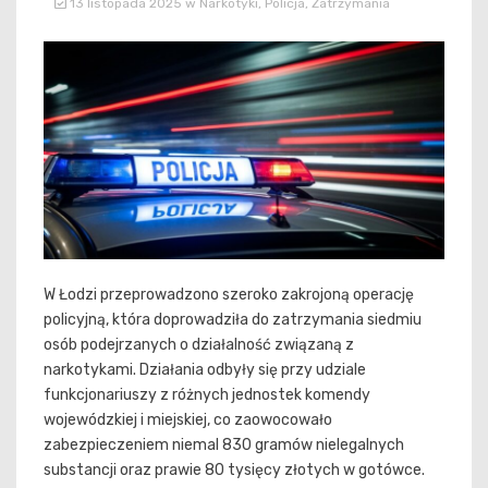
13 listopada 2025
w
Narkotyki
,
Policja
,
Zatrzymania
W Łodzi przeprowadzono szeroko zakrojoną operację
policyjną, która doprowadziła do zatrzymania siedmiu
osób podejrzanych o działalność związaną z
narkotykami. Działania odbyły się przy udziale
funkcjonariuszy z różnych jednostek komendy
wojewódzkiej i miejskiej, co zaowocowało
zabezpieczeniem niemal 830 gramów nielegalnych
substancji oraz prawie 80 tysięcy złotych w gotówce.