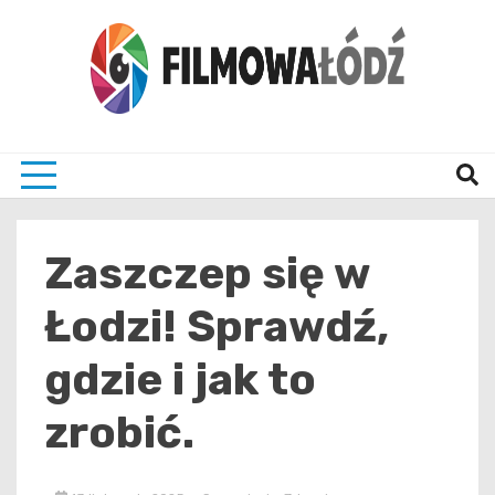
Skip
to
content
wszystko co związane z filmami i Łodzia
filmo
Zaszczep się w
Łodzi! Sprawdź,
gdzie i jak to
zrobić.