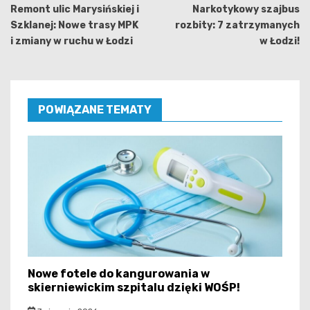
wpisu
Remont ulic Marysińskiej i
Narkotykowy szajbus
Szklanej: Nowe trasy MPK
rozbity: 7 zatrzymanych
i zmiany w ruchu w Łodzi
w Łodzi!
POWIĄZANE TEMATY
Nowe fotele do kangurowania w
skierniewickim szpitalu dzięki WOŚP!