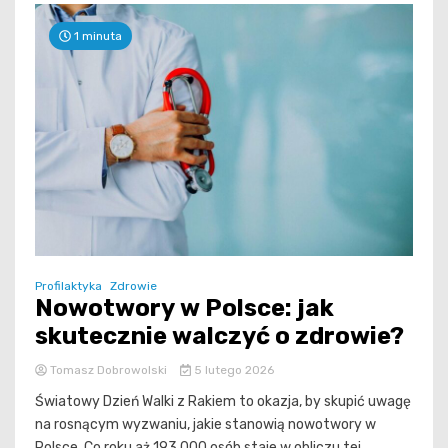
1 minuta
Profilaktyka
Zdrowie
Nowotwory w Polsce: jak
skutecznie walczyć o zdrowie?
Tomasz Dobrowolski
5 lutego 2026
Światowy Dzień Walki z Rakiem to okazja, by skupić uwagę
na rosnącym wyzwaniu, jakie stanowią nowotwory w
Polsce. Co roku aż 193 000 osób staje w obliczu tej