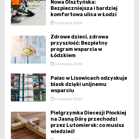
Nowa Olsztyńska:
Bezpieczniejsza i bardziej
komfortowa ulica w Łodzi
6 sierpnia 2026
Zdrowe dzieci, zdrowa
przyszłość: Bezpłatny
program wsparcia w
Łódzkiem
6 sierpnia 2026
Pałac w Lisowicach odzyskuje
blask dzięki unijnemu
wsparciu
6 sierpnia 2026
Pielgrzymka Diecezji Płockiej
na Jasną Górę przechodzi
przez Lutomiersk: co musisz
wiedzieć!