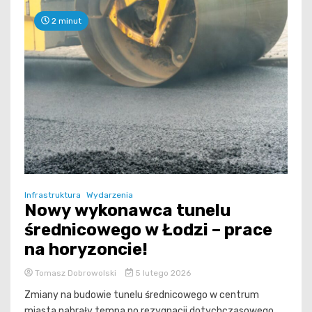
2 minut
Infrastruktura
Wydarzenia
Nowy wykonawca tunelu
średnicowego w Łodzi – prace
na horyzoncie!
Tomasz Dobrowolski
5 lutego 2026
Zmiany na budowie tunelu średnicowego w centrum
miasta nabrały tempa po rezygnacji dotychczasowego