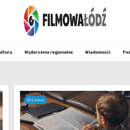
wszystko co związane z filmami i Łodzia
filmo
ultura
Wydarzenia regionalne
Wiadomości
Po
2 minut