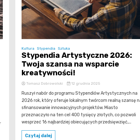
Kultura
Stypendia
Sztuka
Stypendia Artystyczne 2026:
Twoja szansa na wsparcie
kreatywności!
Tomasz Dobrowolski
12 grudnia 2025
Ruszył nabór do programu Stypendiów Artystycznych na
2026 rok, który oferuje lokalnym twórcom realną szansę n
sfinansowanie innowacyjnych projektów. Miasto
przeznaczyło na ten cel 400 tysięcy złotych, co pozwoli
wesprzeć 16 najbardziej obiecujących przedsięwzięć,...
r
Czytaj dalej