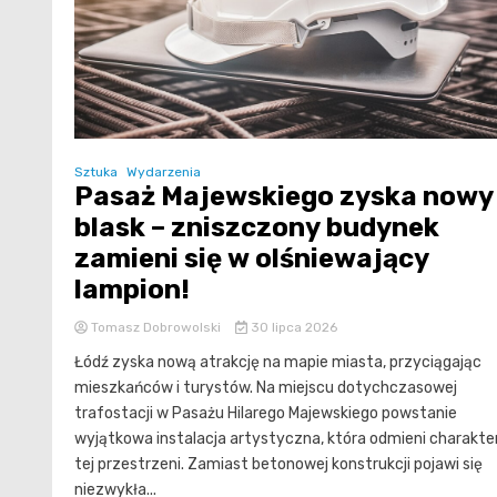
Sztuka
Wydarzenia
Pasaż Majewskiego zyska nowy
blask – zniszczony budynek
zamieni się w olśniewający
lampion!
Tomasz Dobrowolski
30 lipca 2026
Łódź zyska nową atrakcję na mapie miasta, przyciągając
mieszkańców i turystów. Na miejscu dotychczasowej
trafostacji w Pasażu Hilarego Majewskiego powstanie
wyjątkowa instalacja artystyczna, która odmieni charakte
tej przestrzeni. Zamiast betonowej konstrukcji pojawi się
niezwykła...