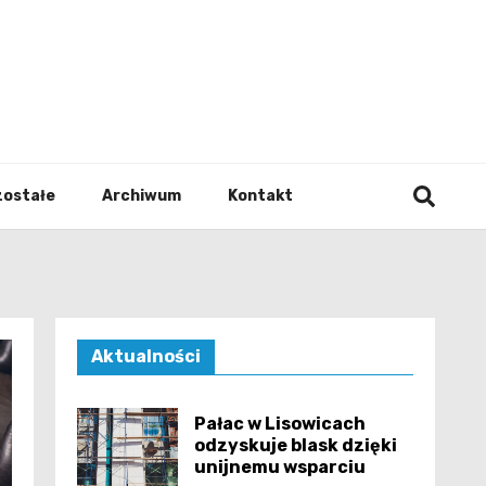
walodz
zostałe
Archiwum
Kontakt
Aktualności
Pałac w Lisowicach
odzyskuje blask dzięki
unijnemu wsparciu