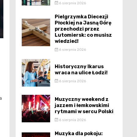
6 sierpnia 2026
Pielgrzymka Diecezji
Płockiej na Jasną Górę
przechodzi przez
Lutomiersk: co musisz
wiedzieć!
6 sierpnia 2026
Historyczny Ikarus
wraca na ulice Łodzi!
6 sierpnia 2026
a
Muzyczny weekend z
jazzem i łemkowskimi
rytmami w sercu Polski
6 sierpnia 2026
Muzyka dla pokoju: