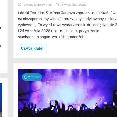
Tomasz Dobrowolski
23 września 2025
Łódzki Teatr im. Stefana Jaracza zaprasza mieszkańców
na niezapomniany wieczór muzyczny dedykowany kulturz
żydowskiej. To wyjątkowe wydarzenie, które odbędzie się 
e
i 24 września 2025 roku, ma na celu przybliżenie
słuchaczom bogactwa i różnorodności...
e
Czytaj dalej
2 minut