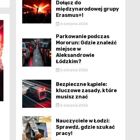
Dołącz do
międzynarodowej grupy
Erasmus+!
6 sierpnia 2026
Parkowanie podczas
Mororun: Gdzie znaleźć
miejsce w
Aleksandrowie
Łódzkim?
6 sierpnia 2026
Bezpieczne kąpiele:
kluczowe zasady, które
musisz znać
6 sierpnia 2026
Nauczyciele w Łodzi:
Sprawdź, gdzie szukać
pracy!