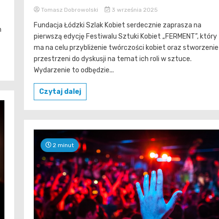
Tomasz Dobrowolski
3 września 2025
Fundacja Łódzki Szlak Kobiet serdecznie zaprasza na
m
pierwszą edycję Festiwalu Sztuki Kobiet „FERMENT”, który
ma na celu przybliżenie twórczości kobiet oraz stworzenie
przestrzeni do dyskusji na temat ich roli w sztuce.
Wydarzenie to odbędzie...
Czytaj dalej
2 minut