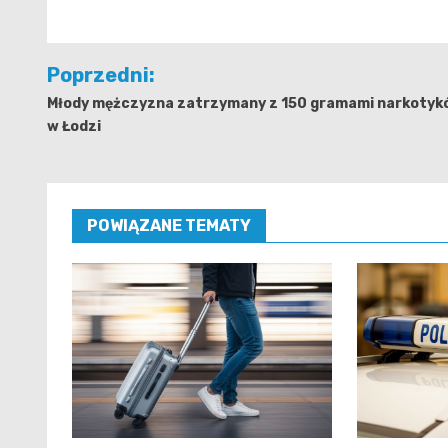
Nawigacja
Poprzedni:
wpisu
Młody mężczyzna zatrzymany z 150 gramami narkotyk
w Łodzi
POWIĄZANE TEMATY