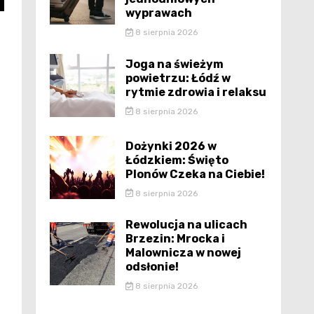
wyprawach
8 sierpnia 2026
Joga na świeżym
powietrzu: Łódź w
rytmie zdrowia i relaksu
8 sierpnia 2026
Dożynki 2026 w
Łódzkiem: Święto
Plonów Czeka na Ciebie!
8 sierpnia 2026
Rewolucja na ulicach
Brzezin: Mrocka i
Malownicza w nowej
odsłonie!
8 sierpnia 2026