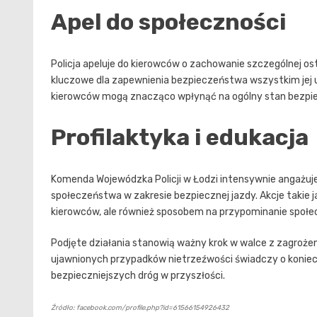
Apel do społeczności
Policja apeluje do kierowców o zachowanie szczególnej os
kluczowe dla zapewnienia bezpieczeństwa wszystkim jej u
kierowców mogą znacząco wpłynąć na ogólny stan bezpi
Profilaktyka i edukacja
Komenda Wojewódzka Policji w Łodzi intensywnie angażuje 
społeczeństwa w zakresie bezpiecznej jazdy. Akcje takie 
kierowców, ale również sposobem na przypominanie społ
Podjęte działania stanowią ważny krok w walce z zagroże
ujawnionych przypadków nietrzeźwości świadczy o konieczn
bezpieczniejszych dróg w przyszłości.
Źródło: facebook.com/profile.php?id=61566154926432