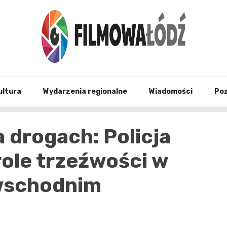
wszystko co związane z filmami i Łodzia
filmo
ultura
Wydarzenia regionalne
Wiadomości
Po
 drogach: Policja
role trzeźwości w
 wschodnim