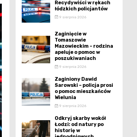
Recydywiści w rękach
łódzkich policjantów
9 sierpnia 2026
Zaginięcie w
Tomaszowie
Mazowieckim – rodzina
apeluje o pomoc w
poszukiwaniach
9 sierpnia 2026
Zaginiony Dawid
Sarowski – policja prosi
o pomoc mieszkańców
Wielunia
9 sierpnia 2026
Odkryj skarby wokół
Łodzi: od natury po
historię w
jednodniowych