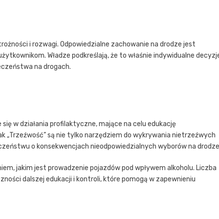
trożności i rozwagi. Odpowiedzialne zachowanie na drodze jest
żytkownikom. Władze podkreślają, że to właśnie indywidualne decyzj
eczeństwa na drogach.
się w działania profilaktyczne, mające na celu edukację
jak „Trzeźwość” są nie tylko narzędziem do wykrywania nietrzeźwych
eczeństwu o konsekwencjach nieodpowiedzialnych wyborów na drodze
niem, jakim jest prowadzenie pojazdów pod wpływem alkoholu. Liczba
ości dalszej edukacji i kontroli, które pomogą w zapewnieniu