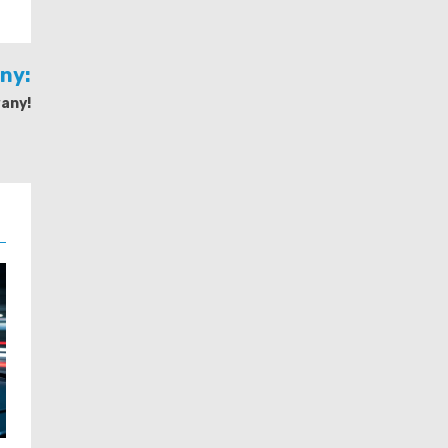
jny:
any!