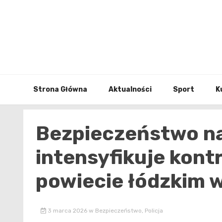
Skip
to
content
Strona Główna
Aktualności
Sport
K
Bezpieczeństwo na
intensyfikuje kont
powiecie łódzkim
3 marca 2026
w
Bezpieczeństwo
,
Policja