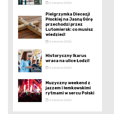
6 sierpnia 2026
Pielgrzymka Diecezji
Płockiej na Jasną Górę
przechodzi przez
Lutomiersk: co musisz
wiedzieć!
6 sierpnia 2026
Historyczny Ikarus
wraca na ulice Łodzi!
6 sierpnia 2026
Muzyczny weekend z
jazzem i łemkowskimi
rytmami w sercu Polski
6 sierpnia 2026