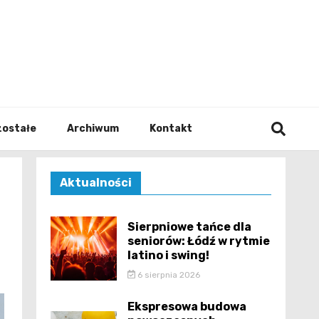
walodz
zostałe
Archiwum
Kontakt
Aktualności
Sierpniowe tańce dla
seniorów: Łódź w rytmie
latino i swing!
6 sierpnia 2026
Ekspresowa budowa