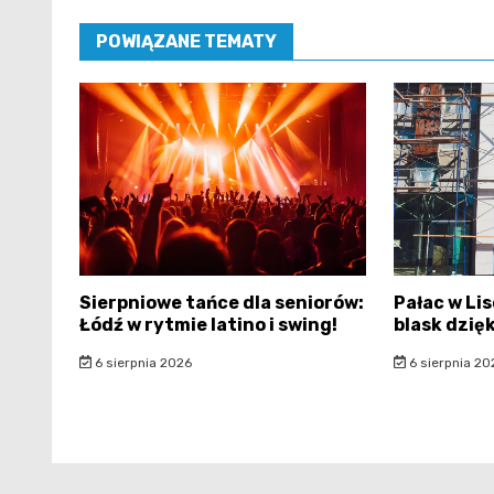
POWIĄZANE TEMATY
Sierpniowe tańce dla seniorów:
Pałac w Li
Łódź w rytmie latino i swing!
blask dzię
6 sierpnia 2026
6 sierpnia 20