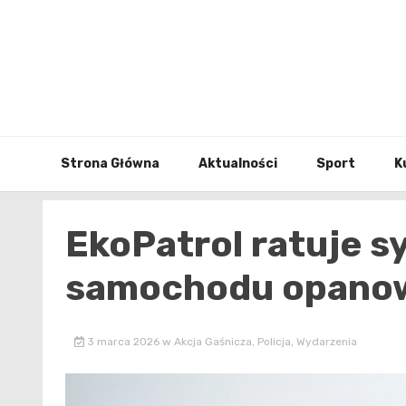
Skip
to
content
Strona Główna
Aktualności
Sport
K
EkoPatrol ratuje s
samochodu opano
3 marca 2026
w
Akcja Gaśnicza
,
Policja
,
Wydarzenia