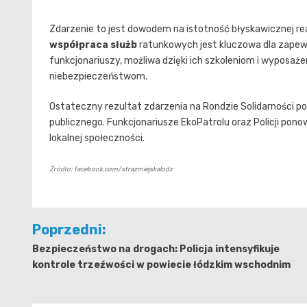
Zdarzenie to jest dowodem na istotność błyskawicznej re
współpraca służb
ratunkowych jest kluczowa dla zapew
funkcjonariuszy, możliwa dzięki ich szkoleniom i wyposaże
niebezpieczeństwom.
Ostateczny rezultat zdarzenia na Rondzie Solidarności pok
publicznego. Funkcjonariusze EkoPatrolu oraz Policji pono
lokalnej społeczności.
Źródło: facebook.com/strazmiejskalodz
Nawigacja
Poprzedni:
wpisu
Bezpieczeństwo na drogach: Policja intensyfikuje
kontrole trzeźwości w powiecie łódzkim wschodnim