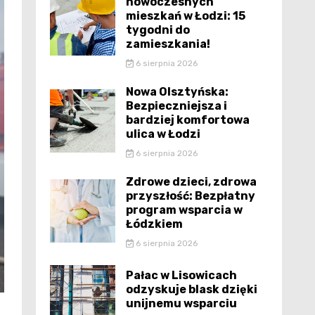
nowoczesnych
mieszkań w Łodzi: 15
tygodni do
zamieszkania!
6 sierpnia 2026
Nowa Olsztyńska:
Bezpieczniejsza i
bardziej komfortowa
ulica w Łodzi
6 sierpnia 2026
Zdrowe dzieci, zdrowa
przyszłość: Bezpłatny
program wsparcia w
Łódzkiem
6 sierpnia 2026
Pałac w Lisowicach
odzyskuje blask dzięki
unijnemu wsparciu