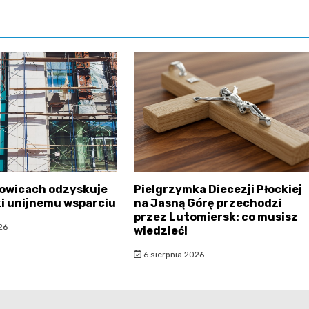
sowicach odzyskuje
Pielgrzymka Diecezji Płockiej
ki unijnemu wsparciu
na Jasną Górę przechodzi
przez Lutomiersk: co musisz
26
wiedzieć!
6 sierpnia 2026