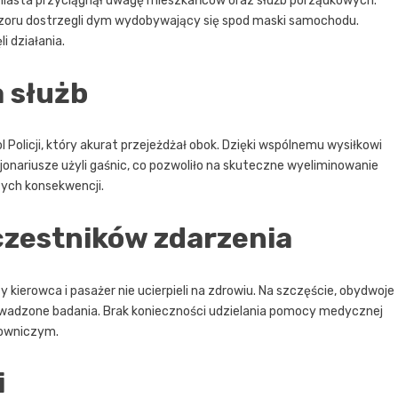
miasta przyciągnął uwagę mieszkańców oraz służb porządkowych.
oru dostrzegli dym wydobywający się spod maski samochodu.
i działania.
 służb
l Policji, który akurat przejeżdżał obok. Dzięki wspólnemu wysiłkowi
onariusze użyli gaśnic, co pozwoliło na skuteczne wyeliminowanie
zych konsekwencji.
czestników zdarzenia
 kierowca i pasażer nie ucierpieli na zdrowiu. Na szczęście, obydwoje
prowadzone badania. Brak konieczności udzielania pomocy medycznej
towniczym.
i