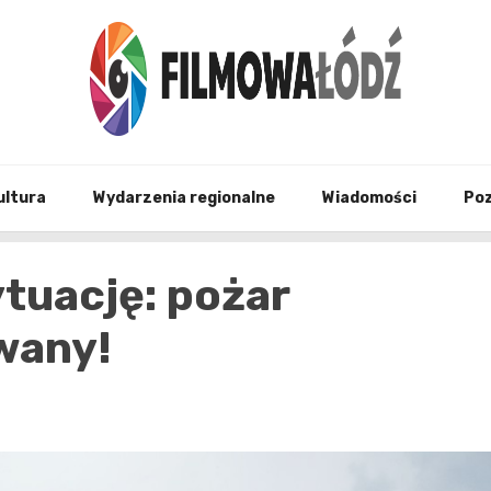
wszystko co związane z filmami i Łodzia
filmo
ultura
Wydarzenia regionalne
Wiadomości
Po
ytuację: pożar
wany!