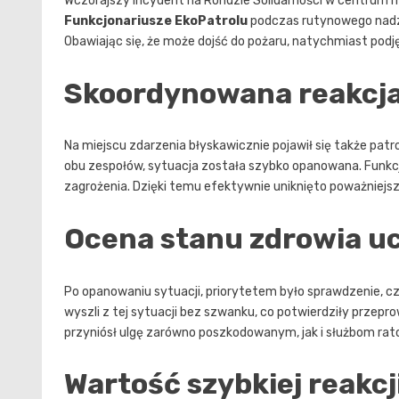
Wczorajszy incydent na Rondzie Solidarności w centrum 
Funkcjonariusze EkoPatrolu
podczas rutynowego nadz
Obawiając się, że może dojść do pożaru, natychmiast podjęl
Skoordynowana reakcja
Na miejscu zdarzenia błyskawicznie pojawił się także patro
obu zespołów, sytuacja została szybko opanowana. Funkcj
zagrożenia. Dzięki temu efektywnie uniknięto poważniejs
Ocena stanu zdrowia u
Po opanowaniu sytuacji, priorytetem było sprawdzenie, czy
wyszli z tej sytuacji bez szwanku, co potwierdziły prze
przyniósł ulgę zarówno poszkodowanym, jak i służbom ra
Wartość szybkiej reakcj