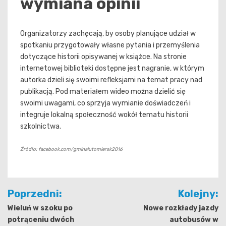
wymiana opinii
Organizatorzy zachęcają, by osoby planujące udział w
spotkaniu przygotowały własne pytania i przemyślenia
dotyczące historii opisywanej w książce. Na stronie
internetowej biblioteki dostępne jest nagranie, w którym
autorka dzieli się swoimi refleksjami na temat pracy nad
publikacją. Pod materiałem wideo można dzielić się
swoimi uwagami, co sprzyja wymianie doświadczeń i
integruje lokalną społeczność wokół tematu historii
szkolnictwa.
Źródło: facebook.com/gminalutomiersk2016
Nawigacja
Poprzedni:
Kolejny:
wpisu
Wieluń w szoku po
Nowe rozkłady jazdy
potrąceniu dwóch
autobusów w