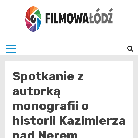
Skip
to
content
wszystko co związane z filmami i Łodzia
filmo
Spotkanie z
autorką
monografii o
historii Kazimierza
nad Nerem