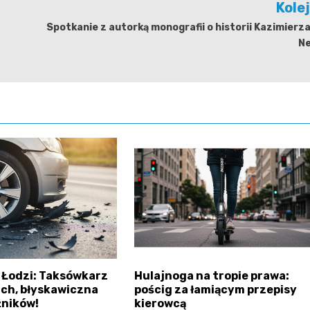
Kole
Spotkanie z autorką monografii o historii Kazimierz
N
 Łodzi: Taksówkarz
Hulajnoga na tropie prawa:
ch, błyskawiczna
pościg za łamiącym przepisy
żników!
kierowcą