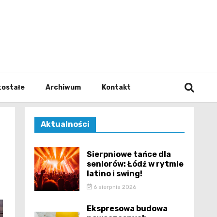
walodz
zostałe
Archiwum
Kontakt
Aktualności
Sierpniowe tańce dla
seniorów: Łódź w rytmie
latino i swing!
6 sierpnia 2026
Ekspresowa budowa