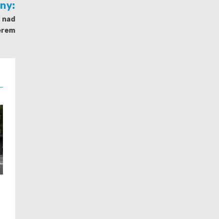
jny:
a nad
erem