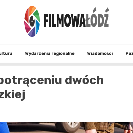
wszystko co związane z filmami i Łodzia
filmo
ultura
Wydarzenia regionalne
Wiadomości
Po
 potrąceniu dwóch
zkiej