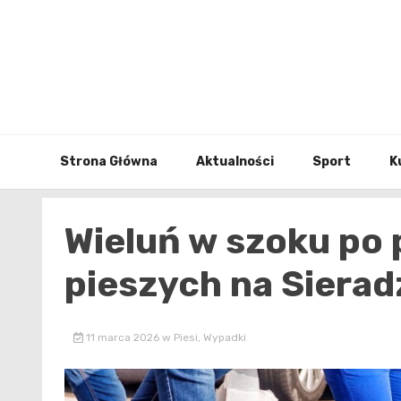
Skip
to
content
Strona Główna
Aktualności
Sport
K
Wieluń w szoku po
pieszych na Sierad
11 marca 2026
w
Piesi
,
Wypadki