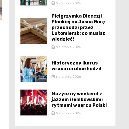
6 sierpnia 2026
Pielgrzymka Diecezji
Płockiej na Jasną Górę
przechodzi przez
Lutomiersk: co musisz
wiedzieć!
6 sierpnia 2026
Historyczny Ikarus
wraca na ulice Łodzi!
6 sierpnia 2026
Muzyczny weekend z
jazzem i łemkowskimi
rytmami w sercu Polski
6 sierpnia 2026