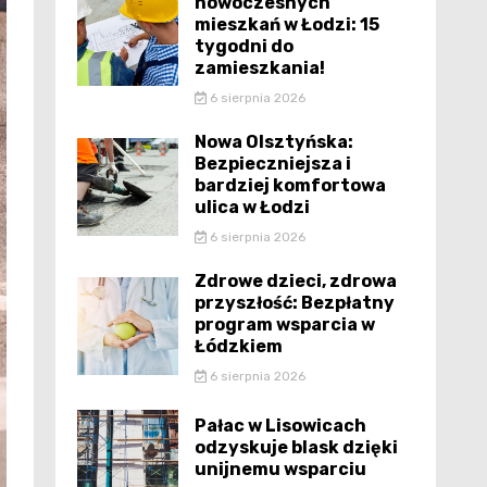
nowoczesnych
mieszkań w Łodzi: 15
tygodni do
zamieszkania!
6 sierpnia 2026
Nowa Olsztyńska:
Bezpieczniejsza i
bardziej komfortowa
ulica w Łodzi
6 sierpnia 2026
Zdrowe dzieci, zdrowa
przyszłość: Bezpłatny
program wsparcia w
Łódzkiem
6 sierpnia 2026
Pałac w Lisowicach
odzyskuje blask dzięki
unijnemu wsparciu