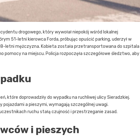
cydentu drogowego, który wywołał niepokój wśród lokalnej
órym 51-letni kierowca Forda, próbując opuścić parking, uderzył w
38-letni mężczyzna. Kobieta została przetransportowana do szpitala
o pomocy na miejscu. Policja rozpoczęła szczegółowe śledztwo, aby
ypadku
eń, które doprowadziły do wypadku na ruchliwej ulicy Sieradzkiej.
dzy pojazdami a pieszymi, wymagają szczególnej uwagi.
zestnikach ruchu stałą czujność i przestrzeganie zasad.
wców i pieszych