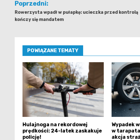
Poprzedni:
wpisu
Rowerzysta wpadł w pułapkę: ucieczka przed kontrolą
kończy się mandatem
POWIĄZANE TEMATY
Hulajnoga na rekordowej
Wypadek w
prędkości: 24-latek zaskakuje
w tarapata
policję!
akcja stra