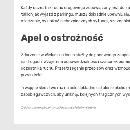
Każdy uczestnik ruchu drogowego zobowiązany jest do z
takich jak wyjazd z parkingu, muszą dokładnie upewnić się
otoczenie, by unikać niebezpiecznych sytuacji, szczególn
Apel o ostrożność
Zdarzenie w Wieluniu skłoniło służby do ponownego zaap
na drogach. Wzajemna odpowiedzialność i szacunek pomi
uczestnika ruchu. Przestrzeganie przepisów oraz wzmo
przyszłości.
Trwające śledztwo ma na celu dokładne ustalenie okoliczno
zapobiegawczych, aby uniknąć kolejnych tragicznych wyd
Źródło: Informacje Komenda Powiatowa Policji w Wieluniu
Nawigacja