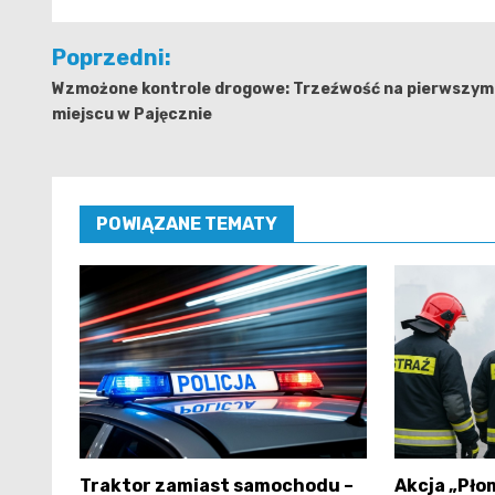
Nawigacja
Poprzedni:
wpisu
Wzmożone kontrole drogowe: Trzeźwość na pierwszym
miejscu w Pajęcznie
POWIĄZANE TEMATY
Traktor zamiast samochodu –
Akcja „Pło