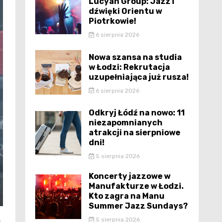
Lucyan Group: Jazz i
dźwięki Orientu w
Piotrkowie!
6 sierpnia 2026
Nowa szansa na studia
w Łodzi: Rekrutacja
uzupełniająca już rusza!
6 sierpnia 2026
Odkryj Łódź na nowo: 11
niezapomnianych
atrakcji na sierpniowe
dni!
5 sierpnia 2026
Koncerty jazzowe w
Manufakturze w Łodzi.
Kto zagra na Manu
Summer Jazz Sundays?
5 sierpnia 2026