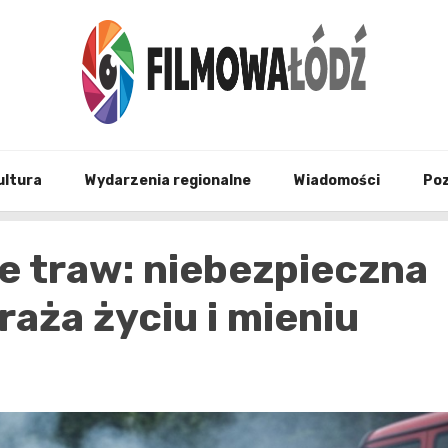
wszystko co związane z filmami i Łodzia
filmo
ultura
Wydarzenia regionalne
Wiadomości
Po
e traw: niebezpieczna
raża życiu i mieniu