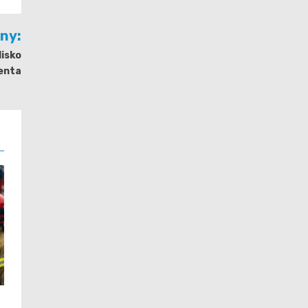
jny:
lisko
enta