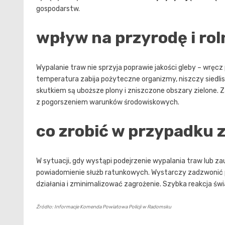
gospodarstw.
wpływ na przyrodę i ro
Wypalanie traw nie sprzyja poprawie jakości gleby – wręcz 
temperatura zabija pożyteczne organizmy, niszczy siedl
skutkiem są uboższe plony i zniszczone obszary zielone.
z pogorszeniem warunków środowiskowych.
co zrobić w przypadku
W sytuacji, gdy wystąpi podejrzenie wypalania traw lub 
powiadomienie służb ratunkowych. Wystarczy zadzwonić 
działania i zminimalizować zagrożenie. Szybka reakcja św
Źródło: Informacje Komenda Powiatowa Policji w Radomsku