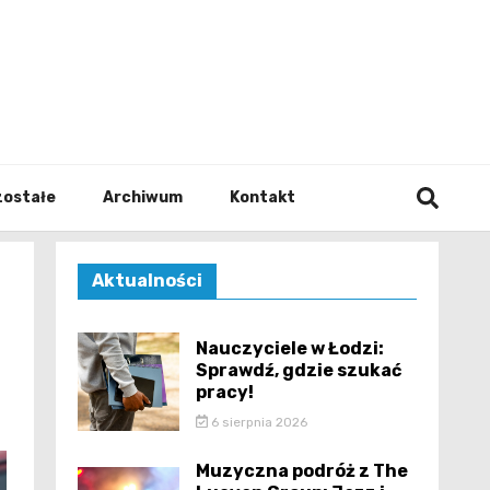
walodz
zostałe
Archiwum
Kontakt
Aktualności
Nauczyciele w Łodzi:
Sprawdź, gdzie szukać
pracy!
6 sierpnia 2026
Muzyczna podróż z The