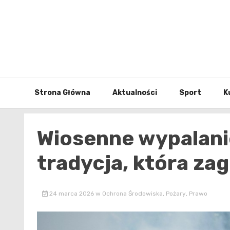
Skip
to
content
Strona Główna
Aktualności
Sport
K
Wiosenne wypalani
tradycja, która zag
24 marca 2026
w
Ochrona Środowiska
,
Pożary
,
Prawo