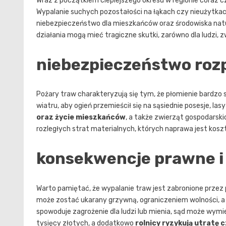
Wraz z początkiem cieplejszego okresu w regionie coraz c
Wypalanie suchych pozostałości na łąkach czy nieużytkach
niebezpieczeństwo dla mieszkańców oraz środowiska natur
działania mogą mieć tragiczne skutki, zarówno dla ludzi, zwi
niebezpieczeństwo rozp
Pożary traw charakteryzują się tym, że płomienie bardzo 
wiatru, aby ogień przemieścił się na sąsiednie posesje, la
oraz życie mieszkańców
, a także zwierząt gospodarski
rozległych strat materialnych, których naprawa jest kosz
konsekwencje prawne i
Warto pamiętać, że wypalanie traw jest zabronione przez
może zostać ukarany grzywną, ograniczeniem wolności, a
spowoduje zagrożenie dla ludzi lub mienia, sąd może wymie
tysięcy złotych, a dodatkowo
rolnicy ryzykują utratę 