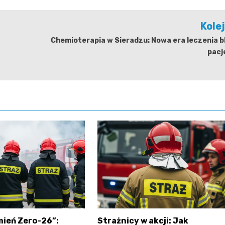
Kole
Chemioterapia w Sieradzu: Nowa era leczenia b
pacj
mień Zero-26”:
Strażnicy w akcji: Jak