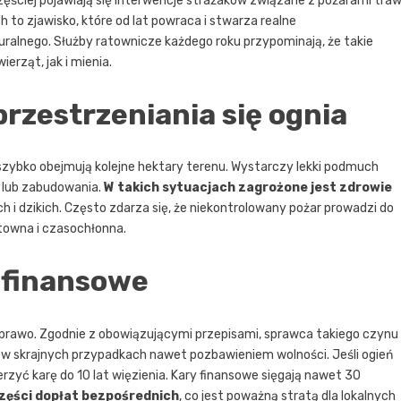
zęściej pojawiają się interwencje strażaków związane z pożarami traw
 to zjawisko, które od lat powraca i stwarza realne
alnego. Służby ratownicze każdego roku przypominają, że takie
erząt, jak i mienia.
rzestrzeniania się ognia
szybko obejmują kolejne hektary terenu. Wystarczy lekki podmuch
sy lub zabudowania.
W takich sytuacjach zagrożone jest zdrowie
ch i dzikich. Często zdarza się, że niekontrolowany pożar prowadzi do
towna i czasochłonna.
 finansowe
 prawo. Zgodnie z obowiązującymi przepisami, sprawca takiego czynu
 w skrajnych przypadkach nawet pozbawieniem wolności. Jeśli ogień
rzyć karę do 10 lat więzienia. Kary finansowe sięgają nawet 30
części dopłat bezpośrednich
, co jest poważną stratą dla lokalnych