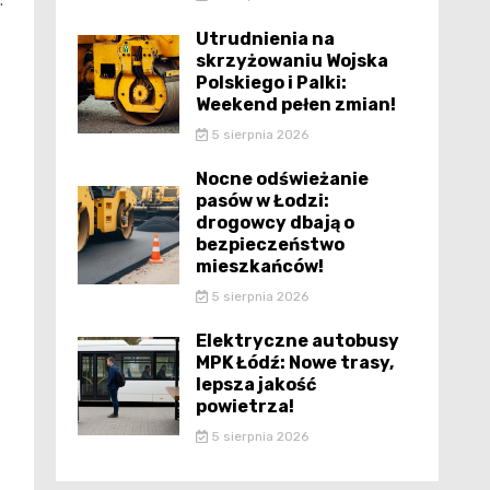
.
Utrudnienia na
skrzyżowaniu Wojska
Polskiego i Palki:
Weekend pełen zmian!
5 sierpnia 2026
Nocne odświeżanie
pasów w Łodzi:
drogowcy dbają o
bezpieczeństwo
mieszkańców!
5 sierpnia 2026
Elektryczne autobusy
MPK Łódź: Nowe trasy,
lepsza jakość
powietrza!
5 sierpnia 2026