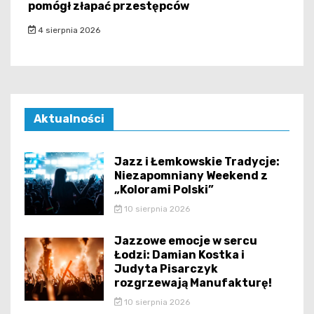
pomógł złapać przestępców
4 sierpnia 2026
Aktualności
Jazz i Łemkowskie Tradycje:
Niezapomniany Weekend z
„Kolorami Polski”
10 sierpnia 2026
Jazzowe emocje w sercu
Łodzi: Damian Kostka i
Judyta Pisarczyk
rozgrzewają Manufakturę!
10 sierpnia 2026