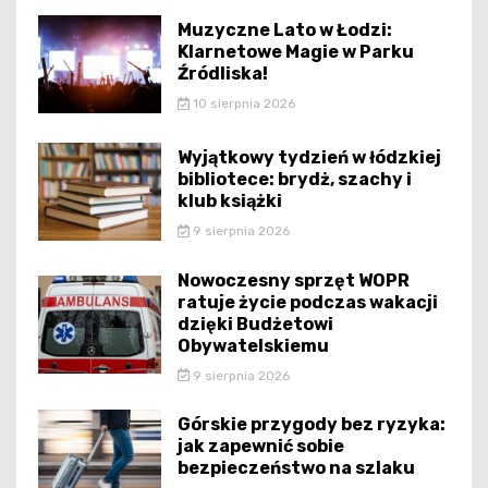
Muzyczne Lato w Łodzi:
Klarnetowe Magie w Parku
Źródliska!
10 sierpnia 2026
Wyjątkowy tydzień w łódzkiej
bibliotece: brydż, szachy i
klub książki
9 sierpnia 2026
Nowoczesny sprzęt WOPR
ratuje życie podczas wakacji
dzięki Budżetowi
Obywatelskiemu
9 sierpnia 2026
Górskie przygody bez ryzyka:
jak zapewnić sobie
bezpieczeństwo na szlaku