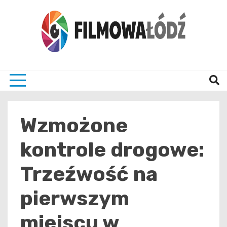
Skip
to
content
wszystko co związane z filmami i Łodzia
filmo
Wzmożone
kontrole drogowe:
Trzeźwość na
pierwszym
miejscu w