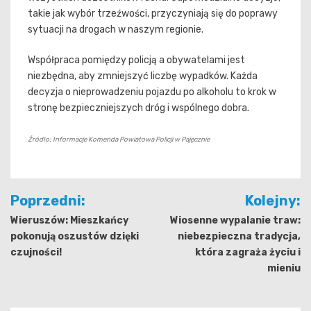
takie jak wybór trzeźwości, przyczyniają się do poprawy
sytuacji na drogach w naszym regionie.
Współpraca pomiędzy policją a obywatelami jest
niezbędna, aby zmniejszyć liczbę wypadków. Każda
decyzja o nieprowadzeniu pojazdu po alkoholu to krok w
stronę bezpieczniejszych dróg i wspólnego dobra.
Źródło: Informacje Komenda Powiatowa Policji w Pajęcznie
Nawigacja
Poprzedni:
Kolejny:
wpisu
Wieruszów: Mieszkańcy
Wiosenne wypalanie traw:
pokonują oszustów dzięki
niebezpieczna tradycja,
czujności!
która zagraża życiu i
mieniu