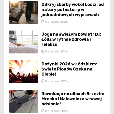
Odkryj skarby wokół Łodzi: od
natury po historię w
jednodniowych wyprawach
8 sierpnia 2026
Joga na świeżym powietrzu:
Łódź w rytmie zdrowia i
relaksu
8 sierpnia 2026
Dożynki 2026 w Łódzkiem:
Święto Plonów Czeka na
Ciebie!
8 sierpnia 2026
Rewolucja na ulicach Brzezin:
Mrocka i Malownicza w nowej
odsłonie!
8 sierpnia 2026